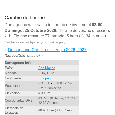
Cambio de tiempo
Domagnano will switch to horario de invierno at
03:00,
Domingo, 25 Octubre 2026
. Horario de verano dirección:
-1
h. Tiempo restante: 77 jornada, 5 hora (s), 34 minutos.
(en el momento en el que se genera esta página)
»
Domagnano Cambio de tiempo 2026, 2027
»
(Europe/San_Marino)
Domagnano info:
País:
San Marino
Moneda:
EUR, Euro
Continente:
Europa
≈ 3 161
= 100.423‰
Población:
SMR Población
Elevación:
≈ 308 m
43° 57' 10" Norte, 12° 28'
Coordenadas GPS
12.3" Oriente
Distancia de *
4887.1 km (3036.7 mi)
Ecuador: