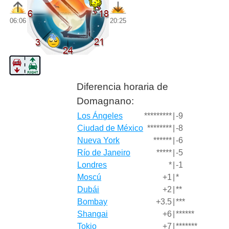
06:06
20:25
Diferencia horaria de
Domagnano:
Los Ángeles
*********
|
-9
Ciudad de México
********
|
-8
Nueva York
******
|
-6
Río de Janeiro
*****
|
-5
Londres
*
|
-1
Moscú
+1
|
*
Dubái
+2
|
**
Bombay
+3.5
|
***
Shangai
+6
|
******
Tokio
+7
|
*******