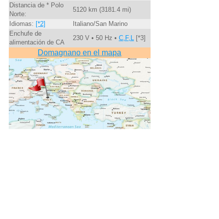
Distancia de * Polo
5120 km (3181.4 mi)
Norte:
Idiomas:
[*2]
Italiano/San Marino
Enchufe de
230 V • 50 Hz •
C,F,L
[*3]
alimentación de CA
Domagnano en el mapa