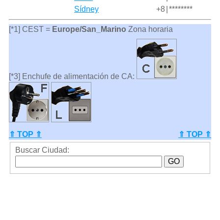
Sídney
+8
|
********
[*1] CEST =
Europe/San_Marino
Zona horaria
[*3] Enchufe de alimentación de CA:
⇑ TOP ⇑
⇑ TOP ⇑
Buscar Ciudad: