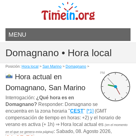
MENU
Domagnano • Hora local
Posición:
Hora local
>
San Marino
>
Domagnano
>
PM
Hora actual en
Domagnano, San Marino
Interrogación:
¿Qué hora es en
Domagnano?
Responder: Domagnano se
encuentra en la zona horaria "
CEST
"
[*1]
(GMT
compensación de tiempo en horas: +2) y el horario de
verano es activa (+ 1h) ⇒ Hora local actual es
(en el momento
: Sabado, 08. Agosto 2026,
en el que se genera esta página)