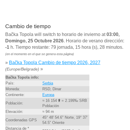
Cambio de tiempo
Bačka Topola will switch to horario de invierno at
03:00,
Domingo, 25 Octubre 2026
. Horario de verano dirección:
-1
h. Tiempo restante: 79 jornada, 15 hora (s), 28 minutos.
(en el momento en el que se genera esta página)
»
Bačka Topola Cambio de tiempo 2026, 2027
»
(Europe/Belgrade)
Bačka Topola info:
País:
Serbia
Moneda:
RSD, Dinar
Continente:
Europa
≈ 16 154
= 2.199‰ SRB
Población:
Población
Elevación:
≈ 94 m
45° 48' 54.6" Norte, 19° 37'
Coordenadas GPS
54.5" Oriente
Distancia de *