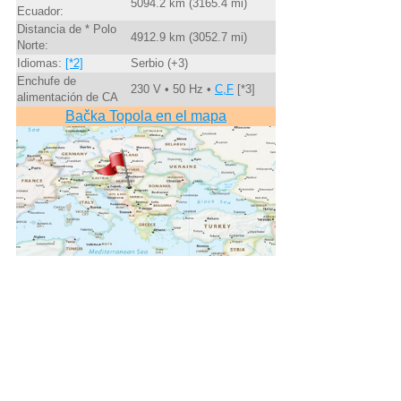
5094.2 km (3165.4 mi)
Ecuador:
Distancia de * Polo
4912.9 km (3052.7 mi)
Norte:
Idiomas:
[*2]
Serbio (+3)
Enchufe de
230 V • 50 Hz •
C,F
[*3]
alimentación de CA
Bačka Topola en el mapa