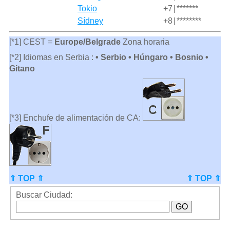
Tokio
+7
|
*******
Sídney
+8
|
********
[*1] CEST =
Europe/Belgrade
Zona horaria
[*2] Idiomas en Serbia :
• Serbio • Húngaro • Bosnio •
Gitano
[*3] Enchufe de alimentación de CA:
⇑ TOP ⇑
⇑ TOP ⇑
Buscar Ciudad: