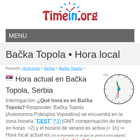
MENU
Bačka Topola • Hora local
Posición:
Hora local
>
Serbia
>
Bačka Topola
>
AM
Hora actual en Bačka
Topola, Serbia
Interrogación:
¿Qué hora es en Bačka
Topola?
Responder: Bačka Topola
(Autonomna Pokrajina Vojvodina) se encuentra en la
zona horaria "
CEST
"
[*1]
(GMT compensación de tiempo
en horas: +2) y el horario de verano es activa (+ 1h) ⇒
Hora local actual es
:
(en el momento en el que se genera esta página)