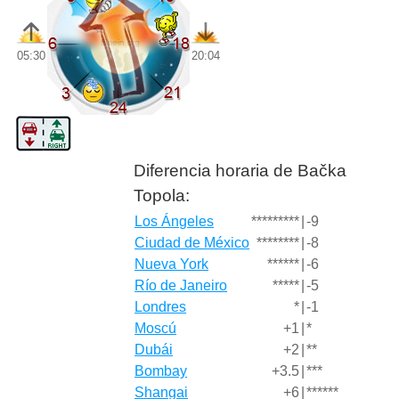
05:30
20:04
Diferencia horaria de Bačka
Topola:
Los Ángeles
*********
|
-9
Ciudad de México
********
|
-8
Nueva York
******
|
-6
Río de Janeiro
*****
|
-5
Londres
*
|
-1
Moscú
+1
|
*
Dubái
+2
|
**
Bombay
+3.5
|
***
Shangai
+6
|
******