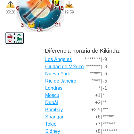
05:28
19:59
Diferencia horaria de Kikinda:
Los Ángeles
*********
|
-9
Ciudad de México
********
|
-8
Nueva York
******
|
-6
Río de Janeiro
*****
|
-5
Londres
*
|
-1
Moscú
+1
|
*
Dubái
+2
|
**
Bombay
+3.5
|
***
Shangai
+6
|
******
Tokio
+7
|
*******
Sídney
+8
|
********