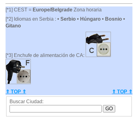
[*1] CEST =
Europe/Belgrade
Zona horaria
[*2] Idiomas en Serbia :
• Serbio • Húngaro • Bosnio •
Gitano
[*3] Enchufe de alimentación de CA:
⇑ TOP ⇑
⇑ TOP ⇑
Buscar Ciudad: