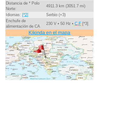
Distancia de * Polo
4911.3 km (3051.7 mi)
Norte:
Idiomas:
[*2]
Serbio (+3)
Enchufe de
230 V • 50 Hz •
C,F
[*3]
alimentación de CA
Kikinda en el mapa