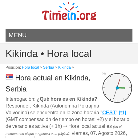
MENU
Kikinda • Hora local
Posición:
Hora local
>
Serbia
>
Kikinda
>
PM
Hora actual en Kikinda,
Serbia
Interrogación:
¿Qué hora es en Kikinda?
Responder: Kikinda (Autonomna Pokrajina
Vojvodina) se encuentra en la zona horaria "
CEST
"
[*1]
(GMT compensación de tiempo en horas: +2) y el horario
de verano es activa (+ 1h) ⇒ Hora local actual es
(en el
: viernes, 07. Agosto 2026,
momento en el que se genera esta página)