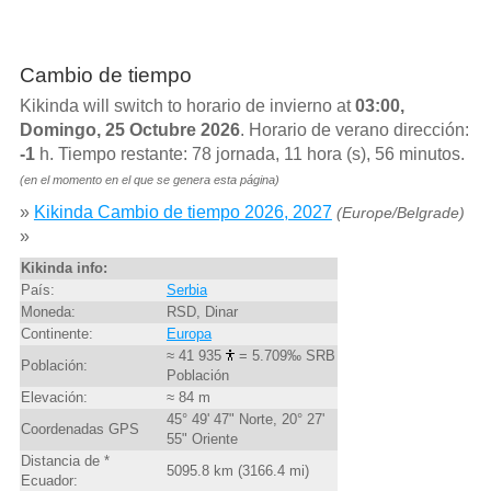
Cambio de tiempo
Kikinda will switch to horario de invierno at
03:00,
Domingo, 25 Octubre 2026
. Horario de verano dirección:
-1
h. Tiempo restante: 78 jornada, 11 hora (s), 56 minutos.
(en el momento en el que se genera esta página)
»
Kikinda Cambio de tiempo 2026, 2027
(Europe/Belgrade)
»
Kikinda info:
País:
Serbia
Moneda:
RSD, Dinar
Continente:
Europa
≈ 41 935
= 5.709‰ SRB
Población:
Población
Elevación:
≈ 84 m
45° 49' 47" Norte, 20° 27'
Coordenadas GPS
55" Oriente
Distancia de *
5095.8 km (3166.4 mi)
Ecuador: