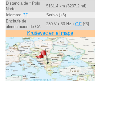
Distancia de * Polo
5161.4 km (3207.2 mi)
Norte:
Idiomas:
[*2]
Serbio (+3)
Enchufe de
230 V • 50 Hz •
C,F
[*3]
alimentación de CA
Kruševac en el mapa