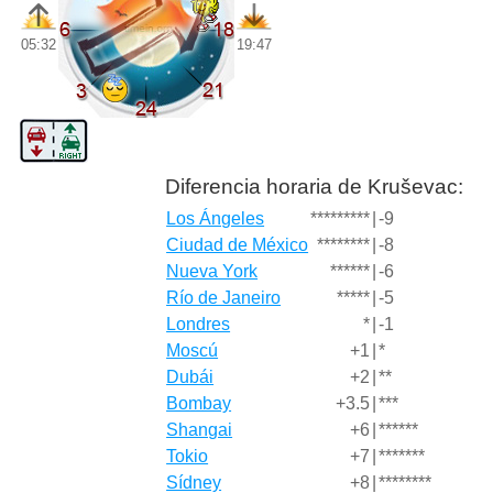
05:32
19:47
Diferencia horaria de Kruševac:
Los Ángeles
*********
|
-9
Ciudad de México
********
|
-8
Nueva York
******
|
-6
Río de Janeiro
*****
|
-5
Londres
*
|
-1
Moscú
+1
|
*
Dubái
+2
|
**
Bombay
+3.5
|
***
Shangai
+6
|
******
Tokio
+7
|
*******
Sídney
+8
|
********