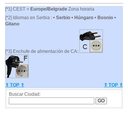
[*1] CEST =
Europe/Belgrade
Zona horaria
[*2] Idiomas en Serbia :
• Serbio • Húngaro • Bosnio •
Gitano
[*3] Enchufe de alimentación de CA:
⇑ TOP ⇑
⇑ TOP ⇑
Buscar Ciudad: