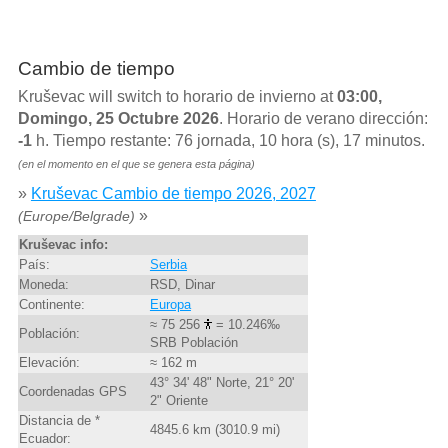
Cambio de tiempo
Kruševac will switch to horario de invierno at
03:00,
Domingo, 25 Octubre 2026
. Horario de verano dirección:
-1
h. Tiempo restante: 76 jornada, 10 hora (s), 17 minutos.
(en el momento en el que se genera esta página)
»
Kruševac Cambio de tiempo 2026, 2027
»
(Europe/Belgrade)
Kruševac info:
País:
Serbia
Moneda:
RSD, Dinar
Continente:
Europa
≈ 75 256
= 10.246‰
Población:
SRB Población
Elevación:
≈ 162 m
43° 34' 48" Norte, 21° 20'
Coordenadas GPS
2" Oriente
Distancia de *
4845.6 km (3010.9 mi)
Ecuador: