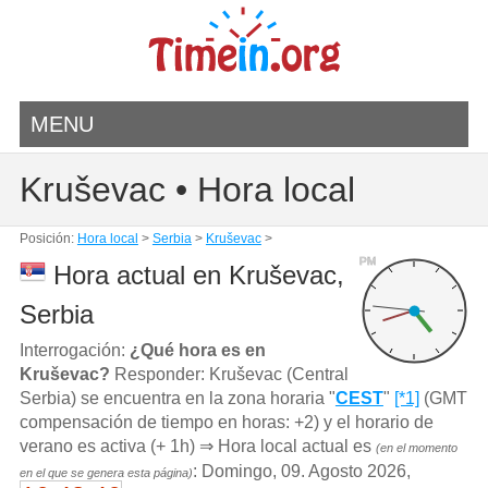
MENU
Kruševac • Hora local
Posición:
Hora local
>
Serbia
>
Kruševac
>
PM
Hora actual en Kruševac,
Serbia
Interrogación:
¿Qué hora es en
Kruševac?
Responder: Kruševac (Central
Serbia) se encuentra en la zona horaria "
CEST
"
[*1]
(GMT
compensación de tiempo en horas: +2) y el horario de
verano es activa (+ 1h) ⇒ Hora local actual es
(en el momento
: Domingo, 09. Agosto 2026,
en el que se genera esta página)