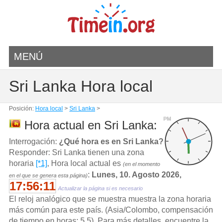
MENÚ
Sri Lanka Hora local
Posición:
Hora local
>
Sri Lanka
>
PM
Hora actual en Sri Lanka:
Interrogación:
¿Qué hora es en Sri Lanka?
Responder: Sri Lanka tienen una zona
horaria
[*1]
, Hora local actual es
(en el momento
:
Lunes, 10. Agosto 2026,
en el que se genera esta página)
17:56:11
Actualizar la página si es necesario
El reloj analógico que se muestra muestra la zona horaria
más común para este país. (Asia/Colombo, compensación
de tiempo en horas: 5.5). Para más detalles, encuentre la