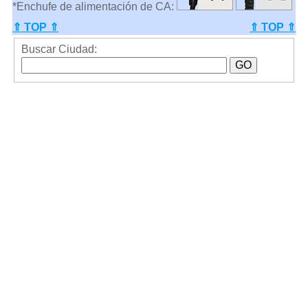
*Enchufe de alimentación de CA:
⇑ TOP ⇑
⇑ TOP ⇑
Buscar Ciudad: