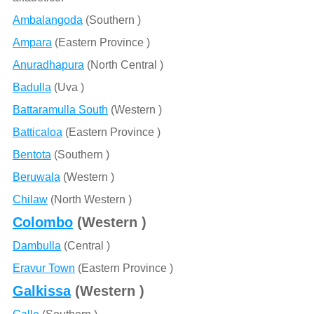
Ambalangoda
(Southern )
Ampara
(Eastern Province )
Anuradhapura
(North Central )
Badulla
(Uva )
Battaramulla South
(Western )
Batticaloa
(Eastern Province )
Bentota
(Southern )
Beruwala
(Western )
Chilaw
(North Western )
Colombo
(Western )
Dambulla
(Central )
Eravur Town
(Eastern Province )
Galkissa
(Western )