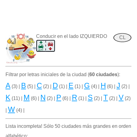
Conducir en el lado IZQUIERDO
CL
Filtrar por letras iniciales de la ciudad (
60 ciudades
):
A
B
C
D
E
G
H
J
(3) |
(5) |
(2) |
(1) |
(1) |
(4) |
(6) |
(2) |
K
M
N
P
R
S
T
V
(11) |
(6) |
(2) |
(6) |
(1) |
(2) |
(2) |
(2)
W
|
(4) |
Lista incompleta! Sólo 50 ciudades más grandes en orden
alfabético: