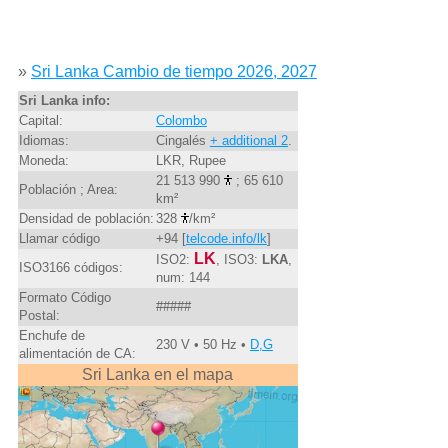
»
Sri Lanka Cambio de tiempo 2026, 2027
Sri Lanka info:
Capital:
Colombo
Idiomas:
Cingalés
+ additional 2
.
Moneda:
LKR, Rupee
21 513 990
; 65 610
Población ; Area:
km²
Densidad de población:
328
/km²
Llamar código
+94 [
telcode.info/lk
]
LK
ISO2:
, ISO3:
LKA
,
ISO3166 códigos:
num: 144
Formato Código
#####
Postal:
Enchufe de
230 V • 50 Hz •
D,G
alimentación de CA:
Sri Lanka en el mapa