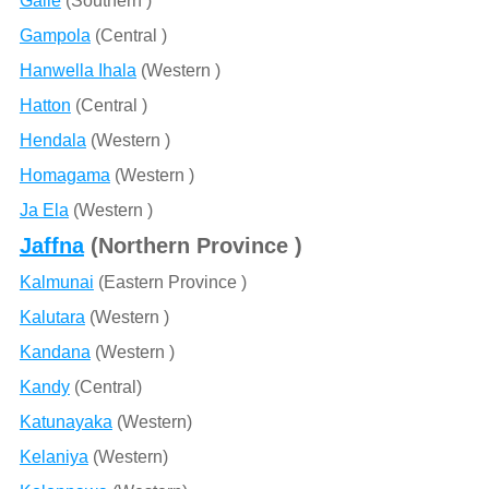
Galle
(Southern )
Gampola
(Central )
Hanwella Ihala
(Western )
Hatton
(Central )
Hendala
(Western )
Homagama
(Western )
Ja Ela
(Western )
Jaffna
(Northern Province )
Kalmunai
(Eastern Province )
Kalutara
(Western )
Kandana
(Western )
Kandy
(Central)
Katunayaka
(Western)
Kelaniya
(Western)