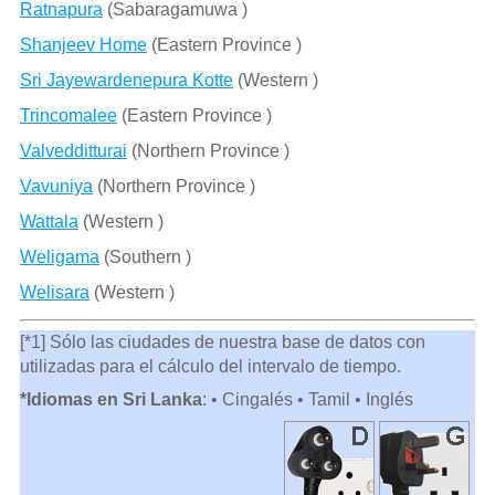
Ratnapura
(Sabaragamuwa )
Shanjeev Home
(Eastern Province )
Sri Jayewardenepura Kotte
(Western )
Trincomalee
(Eastern Province )
Valvedditturai
(Northern Province )
Vavuniya
(Northern Province )
Wattala
(Western )
Weligama
(Southern )
Welisara
(Western )
[*1] Sólo las ciudades de nuestra base de datos con
utilizadas para el cálculo del intervalo de tiempo.
*Idiomas en Sri Lanka
: • Cingalés • Tamil • Inglés