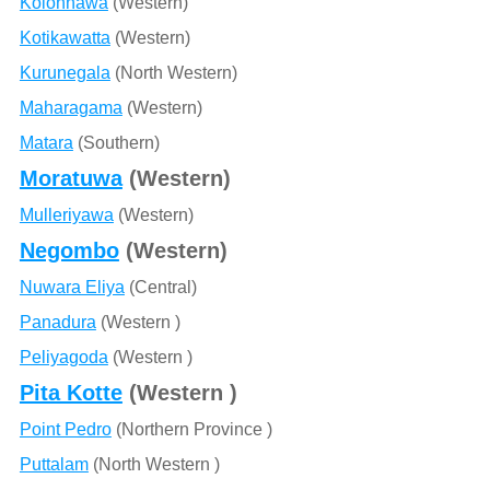
Kolonnawa
(Western)
Kotikawatta
(Western)
Kurunegala
(North Western)
Maharagama
(Western)
Matara
(Southern)
Moratuwa
(Western)
Mulleriyawa
(Western)
Negombo
(Western)
Nuwara Eliya
(Central)
Panadura
(Western )
Peliyagoda
(Western )
Pita Kotte
(Western )
Point Pedro
(Northern Province )
Puttalam
(North Western )