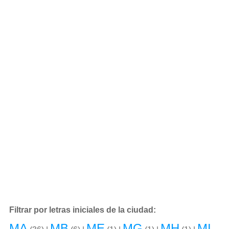
Filtrar por letras iniciales de la ciudad:
MA
MB
ME
MG
MH
MI