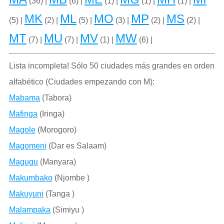
(36) |
(6) |
(1) |
(1) |
(1) |
MK
ML
MO
MP
MS
(5) |
(2) |
(5) |
(3) |
(2) |
(2) |
MT
MU
MV
MW
(7) |
(7) |
(1) |
(6) |
Lista incompleta! Sólo 50 ciudades más grandes en orden
alfabético (Ciudades empezando con M):
Mabama
(Tabora)
Mafinga
(Iringa)
Magole
(Morogoro)
Magomeni
(Dar es Salaam)
Magugu
(Manyara)
Makumbako
(Njombe )
Makuyuni
(Tanga )
Malampaka
(Simiyu )