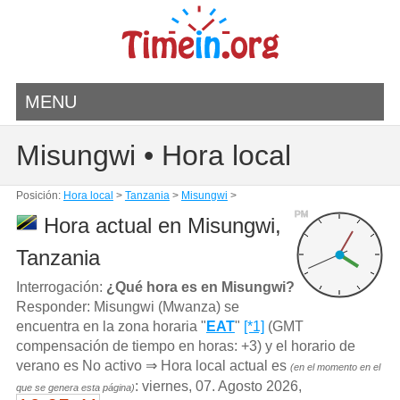
MENU
Misungwi • Hora local
Posición:
Hora local
>
Tanzania
>
Misungwi
>
PM
Hora actual en Misungwi,
Tanzania
Interrogación:
¿Qué hora es en Misungwi?
Responder: Misungwi (Mwanza) se
encuentra en la zona horaria "
EAT
"
[*1]
(GMT
compensación de tiempo en horas: +3) y el horario de
verano es No activo ⇒ Hora local actual es
(en el momento en el
: viernes, 07. Agosto 2026,
que se genera esta página)