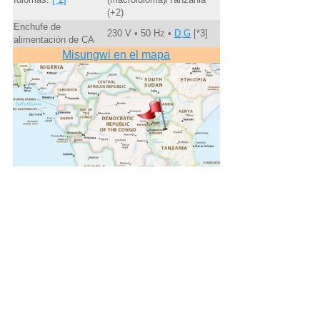
(+2)
Enchufe de
230 V • 50 Hz •
D,G
[*3]
alimentación de CA
Misungwi en el mapa