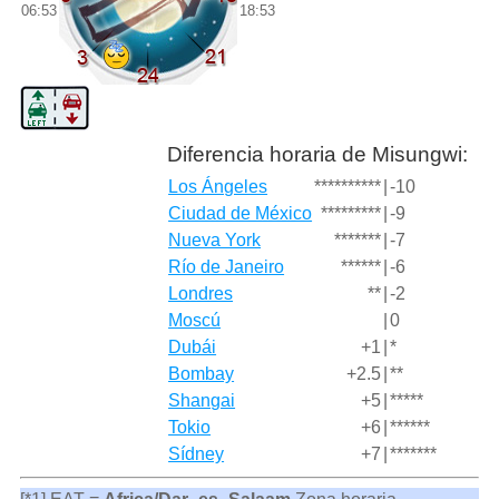
06:53
18:53
Diferencia horaria de Misungwi:
Los Ángeles
**********
|
-10
Ciudad de México
*********
|
-9
Nueva York
*******
|
-7
Río de Janeiro
******
|
-6
Londres
**
|
-2
Moscú
|
0
Dubái
+1
|
*
Bombay
+2.5
|
**
Shangai
+5
|
*****
Tokio
+6
|
******
Sídney
+7
|
*******