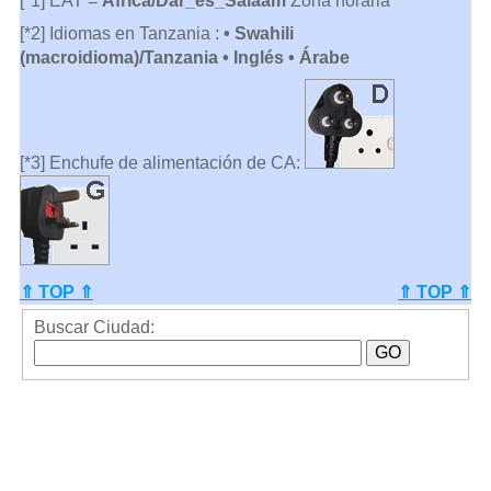
[*1] EAT =
Africa/Dar_es_Salaam
Zona horaria
[*2] Idiomas en Tanzania :
• Swahili
(macroidioma)/Tanzania • Inglés • Árabe
[*3] Enchufe de alimentación de CA:
⇑ TOP ⇑
⇑ TOP ⇑
Buscar Ciudad: