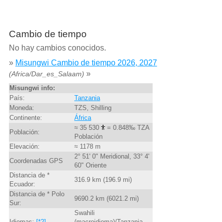
Cambio de tiempo
No hay cambios conocidos.
»
Misungwi Cambio de tiempo 2026, 2027
»
(Africa/Dar_es_Salaam)
Misungwi info:
País:
Tanzania
Moneda:
TZS, Shilling
Continente:
África
≈ 35 530
= 0.848‰ TZA
Población:
Población
Elevación:
≈ 1178 m
2° 51' 0" Meridional, 33° 4'
Coordenadas GPS
60" Oriente
Distancia de *
316.9 km (196.9 mi)
Ecuador:
Distancia de * Polo
9690.2 km (6021.2 mi)
Sur:
Swahili
Idiomas:
[*2]
(macroidioma)/Tanzania