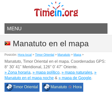
MENU
Manatuto en el mapa
Posición:
Hora local
>
Timor Oriental
>
Manatuto
>
Mapa
>
Manatuto, Timor Oriental en el mapa. Coordenadas GPS:
8° 30' 41" Meridional
,
126° 0' 47" Oriente.
» Zona horaria
,
» mapa político
,
» mapa naturales
,
»
Manatuto en el mapa noche
&
» mapa de Google
.
Timor Oriental
Manatuto
Hora