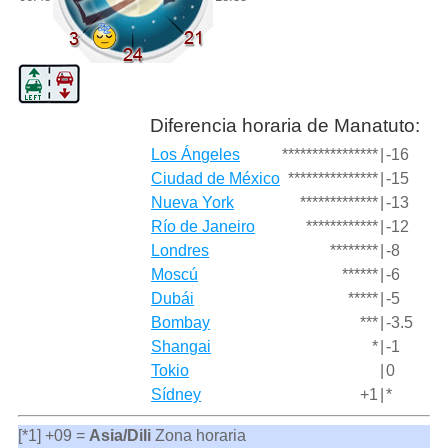
Diferencia horaria de Manatuto:
Los Ángeles
****************
|
-16
Ciudad de México
***************
|
-15
Nueva York
*************
|
-13
Río de Janeiro
************
|
-12
Londres
********
|
-8
Moscú
******
|
-6
Dubái
*****
|
-5
Bombay
***
|
-3.5
Shangai
*
|
-1
Tokio
|
0
Sídney
+1
|
*
[*1] +09 =
Asia/Dili
Zona horaria