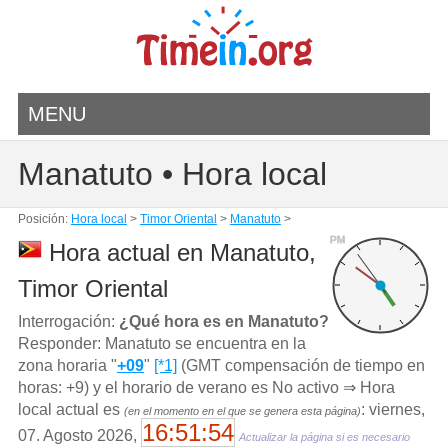
MENU
Manatuto • Hora local
Posición:
Hora local
>
Timor Oriental
>
Manatuto
>
PM
Hora actual en Manatuto,
Timor Oriental
Interrogación:
¿Qué hora es en Manatuto?
Responder: Manatuto se encuentra en la
zona horaria "
+09
"
[*1]
(GMT compensación de tiempo en
horas: +9) y el horario de verano es No activo ⇒ Hora
local actual es
: viernes,
(en el momento en el que se genera esta página)
16:51:54
07. Agosto 2026,
Actualizar la página si es necesario