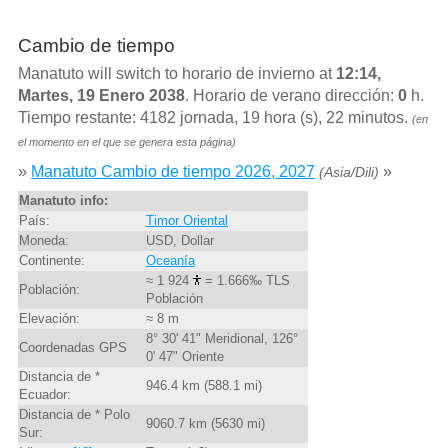
Cambio de tiempo
Manatuto will switch to horario de invierno at
12:14,
Martes, 19 Enero 2038
. Horario de verano dirección:
0
h.
Tiempo restante: 4182 jornada, 19 hora (s), 22 minutos.
(en
el momento en el que se genera esta página)
»
Manatuto Cambio de tiempo 2026, 2027
»
(Asia/Dili)
Manatuto info:
País:
Timor Oriental
Moneda:
USD, Dollar
Continente:
Oceanía
≈ 1 924
= 1.666‰ TLS
Población:
Población
Elevación:
≈ 8 m
8° 30' 41" Meridional, 126°
Coordenadas GPS
0' 47" Oriente
Distancia de *
946.4 km (588.1 mi)
Ecuador:
Distancia de * Polo
9060.7 km (5630 mi)
Sur: