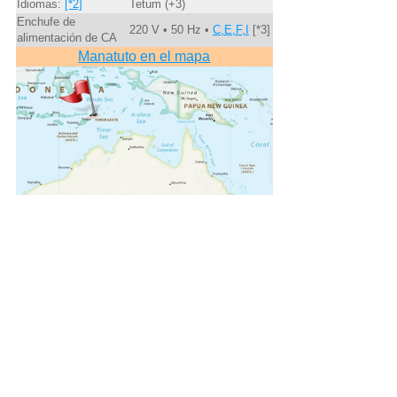
Idiomas:
[*2]
Tetum (+3)
Enchufe de
220 V • 50 Hz •
C,E,F,I
[*3]
alimentación de CA
Manatuto en el mapa