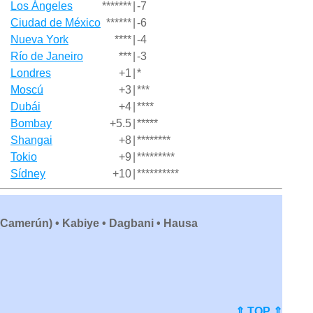
Los Ángeles
*******
|
-7
Ciudad de México
******
|
-6
Nueva York
****
|
-4
Río de Janeiro
***
|
-3
Londres
+1
|
*
Moscú
+3
|
***
Dubái
+4
|
****
Bombay
+5.5
|
*****
Shangai
+8
|
********
Tokio
+9
|
*********
Sídney
+10
|
**********
 (Camerún) • Kabiye • Dagbani • Hausa
⇑ TOP ⇑