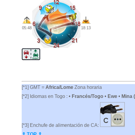
05:48
18:13
[*1] GMT =
Africa/Lome
Zona horaria
[*2] Idiomas en Togo :
• Francés/Togo • Ewe • Mina
[*3] Enchufe de alimentación de CA:
⇑ TOP ⇑