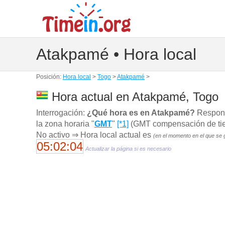
Atakpamé • Hora local
Posición:
Hora local
>
Togo
>
Atakpamé
>
Hora actual en Atakpamé, Togo
Interrogación:
¿Qué hora es en Atakpamé?
Respond
la zona horaria "
GMT
"
[*1]
(GMT compensación de tiem
No activo ⇒ Hora local actual es
(en el momento en el que se 
05:02:05
Actualizar la página si es necesario