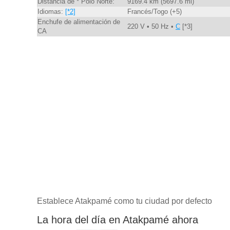
Distancia de * Polo Norte:
9169.4 km (5697.6 mi)
Idiomas:
[*2]
Francés/Togo (+5)
Enchufe de alimentación de
220 V • 50 Hz •
C
[*3]
CA
Establece Atakpamé como tu ciudad por defecto
La hora del día en Atakpamé ahora