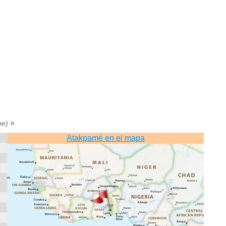
»
me)
Atakpamé en el mapa