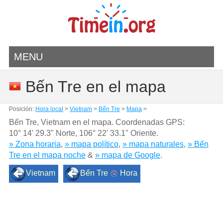
MENU
Bến Tre en el mapa
Posición:
Hora local
>
Vietnam
>
Bến Tre
>
Mapa
>
Bến Tre, Vietnam en el mapa. Coordenadas GPS:
10° 14' 29.3" Norte
,
106° 22' 33.1" Oriente.
» Zona horaria
,
» mapa político
,
» mapa naturales
,
» Bến
Tre en el mapa noche
&
» mapa de Google
.
Vietnam
Bến Tre
Hora