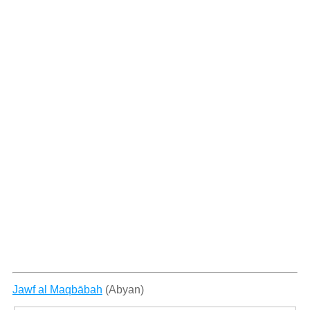
Jawf al Maqbābah
(Abyan)