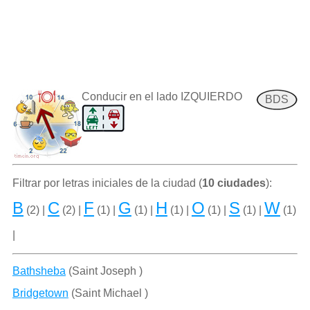
Conducir en el lado IZQUIERDO
BDS
Filtrar por letras iniciales de la ciudad (
10 ciudades
):
B
C
F
G
H
O
S
W
(2) |
(2) |
(1) |
(1) |
(1) |
(1) |
(1) |
(1)
|
Bathsheba
(Saint Joseph )
Bridgetown
(Saint Michael )