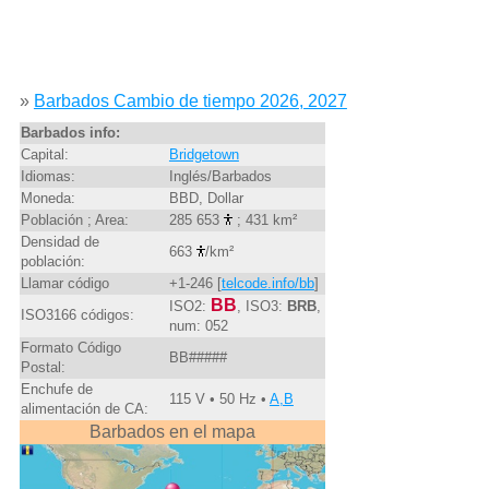
»
Barbados Cambio de tiempo 2026, 2027
Barbados info:
Capital:
Bridgetown
Idiomas:
Inglés/Barbados
Moneda:
BBD, Dollar
Población ; Area:
285 653
; 431 km²
Densidad de
663
/km²
población:
Llamar código
+1-246 [
telcode.info/bb
]
BB
ISO2:
, ISO3:
BRB
,
ISO3166 códigos:
num: 052
Formato Código
BB#####
Postal:
Enchufe de
115 V • 50 Hz •
A,B
alimentación de CA:
Barbados en el mapa