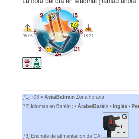
La hora del día en Madīnat Ḩamad ahora
05:06
18:21
[*1] +03 =
Asia/Bahrain
Zona horaria
[*2] Idiomas en Baréin :
• Árabe/Baréin • Inglés • Pe
[*3] Enchufe de alimentación de CA: