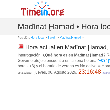
Madīnat Ḩamad • Hora loc
Posición:
Hora local
>
Baréin
>
Madīnat Ḩamad
>
Hora actual en Madīnat Ḩamad, 
Interrogación:
¿Qué hora es en Madīnat Ḩamad?
Re
Governorate) se encuentra en la zona horaria "
+03
"
[
horas: +3) y el horario de verano es No activo ⇒ Hora
23:16:49
: jueves, 06. Agosto 2026,
esta página)
Actual