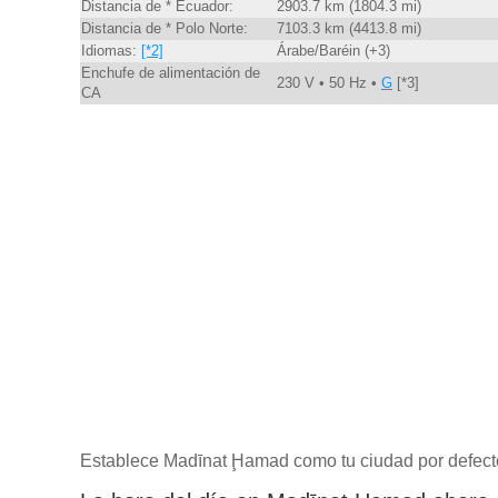
Distancia de * Ecuador:
2903.7 km (1804.3 mi)
Distancia de * Polo Norte:
7103.3 km (4413.8 mi)
Idiomas:
[*2]
Árabe/Baréin (+3)
Enchufe de alimentación de
230 V • 50 Hz •
G
[*3]
CA
Establece Madīnat Ḩamad como tu ciudad por defect