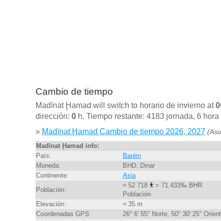
Cambio de tiempo
Madīnat Ḩamad will switch to horario de invierno at
0
dirección:
0
h. Tiempo restante: 4183 jornada, 6 hora 
»
Madīnat Ḩamad Cambio de tiempo 2026, 2027
(Asi
Madīnat Ḩamad info:
País:
Baréin
Moneda:
BHD, Dinar
Continente:
Asia
≈ 52 718
= 71.433‰ BHR
Población:
Población
Elevación:
≈ 35 m
Coordenadas GPS
26° 6' 55" Norte, 50° 30' 25" Orien