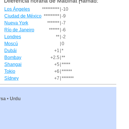
Diferencia horaria de Madīnat Ḩamad:
Los Ángeles
**********
|
-10
Ciudad de México
*********
|
-9
Nueva York
*******
|
-7
Río de Janeiro
******
|
-6
Londres
**
|
-2
Moscú
|
0
Dubái
+1
|
*
Bombay
+2.5
|
**
Shangai
+5
|
*****
Tokio
+6
|
******
Sídney
+7
|
*******
rsa • Urdu