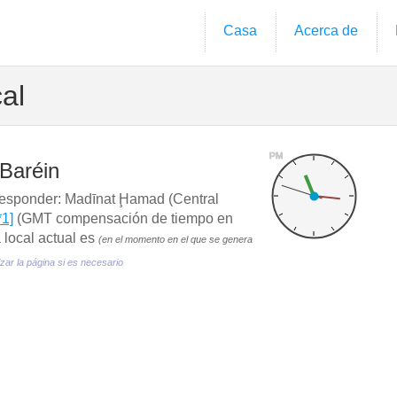
Casa
Acerca de
al
PM
Baréin
sponder: Madīnat Ḩamad (Central
*1]
(GMT compensación de tiempo en
 local actual es
(en el momento en el que se genera
izar la página si es necesario