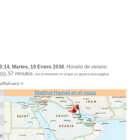
6:14, Martes, 19 Enero 2038
. Horario de verano
(s), 57 minutos.
(en el momento en el que se genera esta página)
»
a/Bahrain)
Madīnat Ḩamad en el mapa
te