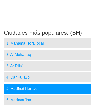
Ciudades más populares: (BH)
1. Manama Hora local
2. Al Muharraq
3. Ar Rifā‘
4. Dār Kulayb
5. Madīnat Ḩamad
6. Madīnat ‘Īsá