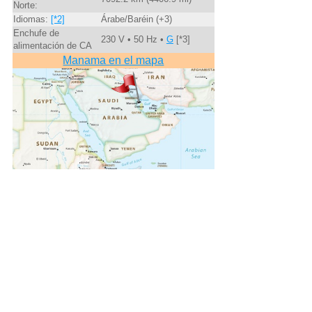
Norte:
Idiomas:
[*2]
Árabe/Baréin (+3)
Enchufe de
230 V • 50 Hz •
G
[*3]
alimentación de CA
Manama en el mapa