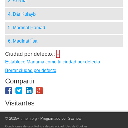
3. Ar Rifā‘
4. Dār Kulayb
5. Madīnat Ḩamad
6. Madīnat ‘Īsá
Ciudad por defecto.:
-
Establece Manama como tu ciudad por defecto
Borrar ciudad por defecto
Compartir
Visitantes
© 2015+
timein.org
- Programado por Gashpar
Condiciones de uso
,
Política de privacidad
,
Uso de Cookies