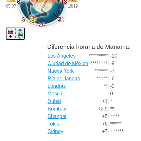
05:07
18:19
Diferencia horaria de Manama:
Los Ángeles
**********
|
-10
Ciudad de México
*********
|
-9
Nueva York
*******
|
-7
Río de Janeiro
******
|
-6
Londres
**
|
-2
Moscú
|
0
Dubái
+1
|
*
Bombay
+2.5
|
**
Shangai
+5
|
*****
Tokio
+6
|
******
Sídney
+7
|
*******