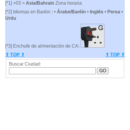
[*1] +03 =
Asia/Bahrain
Zona horaria
[*2] Idiomas en Baréin :
• Árabe/Baréin • Inglés • Persa •
Urdu
[*3] Enchufe de alimentación de CA:
⇑ TOP ⇑
⇑ TOP ⇑
Buscar Ciudad: