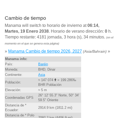
Cambio de tiempo
Manama will switch to horario de invierno at
06:14,
Martes, 19 Enero 2038
. Horario de verano dirección:
0
h.
Tiempo restante: 4181 jornada, 3 hora (s), 34 minutos.
(en el
momento en el que se genera esta página)
»
Manama Cambio de tiempo 2026, 2027
»
(Asia/Bahrain)
Manama info:
País:
Baréin
Moneda:
BHD, Dinar
Continente:
Asia
≈ 147 074
= 199.286‰
Población:
BHR Población
Elevación:
≈ 5 m
26° 12' 55.3" Norte, 50° 34'
Coordenadas GPS
59.5" Oriente
Distancia de *
2914.9 km (1811.2 mi)
Ecuador:
Distancia de * Polo
7092.2 km (4406.9 mi)