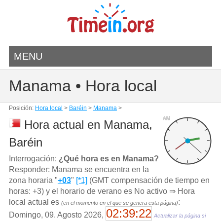
MENU
Manama • Hora local
Posición:
Hora local
>
Baréin
>
Manama
>
AM
Hora actual en Manama,
Baréin
Interrogación:
¿Qué hora es en Manama?
Responder: Manama se encuentra en la
zona horaria "
+03
"
[*1]
(GMT compensación de tiempo en
horas: +3) y el horario de verano es No activo ⇒ Hora
local actual es
:
(en el momento en el que se genera esta página)
02:39:22
Domingo, 09. Agosto 2026,
Actualizar la página si