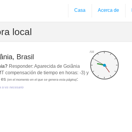
Casa
Acerca de
ra local
AM
nia, Brasil
nia?
Responder: Aparecida de Goiânia
T compensación de tiempo en horas: -3) y
l es
:
(en el momento en el que se genera esta página)
a si es necesario