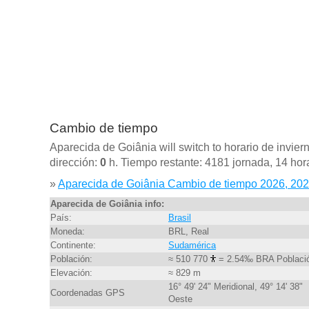
Cambio de tiempo
Aparecida de Goiânia will switch to horario de invier
dirección:
0
h. Tiempo restante: 4181 jornada, 14 hora
»
Aparecida de Goiânia Cambio de tiempo 2026, 20
Aparecida de Goiânia info:
País:
Brasil
Moneda:
BRL, Real
Continente:
Sudamérica
Población:
≈ 510 770
= 2.54‰ BRA Poblaci
Elevación:
≈ 829 m
16° 49' 24" Meridional, 49° 14' 38"
Coordenadas GPS
Oeste