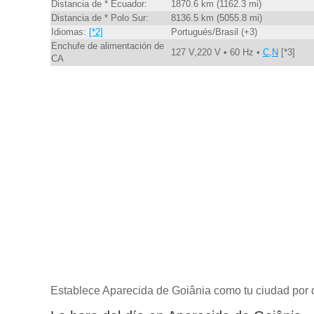
Distancia de * Ecuador:
1870.6 km (1162.3 mi)
Distancia de * Polo Sur:
8136.5 km (5055.8 mi)
Idiomas:
[*2]
Portugués/Brasil (+3)
Enchufe de alimentación de
127 V,220 V • 60 Hz •
C,N
[*3]
CA
Establece Aparecida de Goiânia como tu ciudad por 