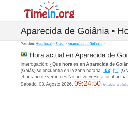
Aparecida de Goiânia • Ho
Posición:
Hora local
>
Brasil
>
Aparecida de Goiânia
>
Hora actual en Aparecida de Goiâ
Interrogación:
¿Qué hora es en Aparecida de Goiâ
(Goiás) se encuentra en la zona horaria "
-03
"
[*1]
(GM
el horario de verano es No activo ⇒ Hora local actua
09:24:51
Sabado, 08. Agosto 2026,
Actualizar la págin