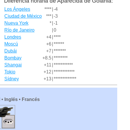
Diferencia horaria de Aparecida de Goiânia:
Los Ángeles
****
|
-4
Ciudad de México
***
|
-3
Nueva York
*
|
-1
Río de Janeiro
|
0
Londres
+4
|
****
Moscú
+6
|
******
Dubái
+7
|
*******
Bombay
+8.5
|
********
Shangai
+11
|
***********
Tokio
+12
|
************
Sídney
+13
|
*************
 • Inglés • Francés