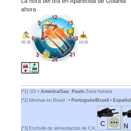
La hora del día en Aparecida de Goiânia
ahora
06:38
18:06
[*1] -03 =
America/Sao_Paulo
Zona horaria
[*2] Idiomas en Brasil :
• Portugués/Brasil • Español
[*3] Enchufe de alimentación de CA: