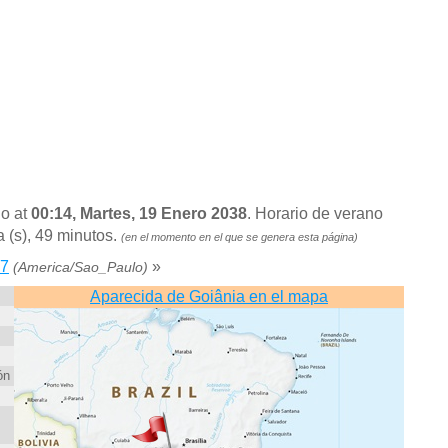
no at
00:14, Martes, 19 Enero 2038
. Horario de verano
 (s), 49 minutos.
(en el momento en el que se genera esta página)
27
»
(America/Sao_Paulo)
Aparecida de Goiânia en el mapa
ón