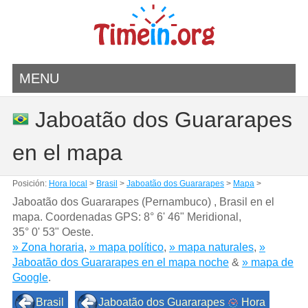
MENU
Jaboatão dos Guararapes
en el mapa
Posición:
Hora local
>
Brasil
>
Jaboatão dos Guararapes
>
Mapa
>
Jaboatão dos Guararapes (Pernambuco) , Brasil en el
mapa. Coordenadas GPS:
8° 6' 46" Meridional
,
35° 0' 53" Oeste.
» Zona horaria
,
» mapa político
,
» mapa naturales
,
»
Jaboatão dos Guararapes en el mapa noche
&
» mapa de
Google
.
Brasil
Jaboatão dos Guararapes
Hora