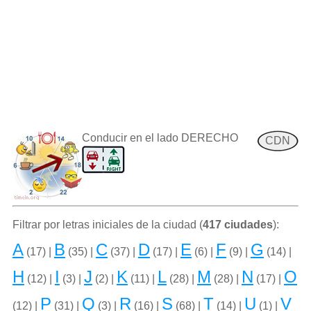
Conducir en el lado DERECHO
CDN
Filtrar por letras iniciales de la ciudad (
417 ciudades
):
A
B
C
D
E
F
G
(17) |
(35) |
(37) |
(17) |
(6) |
(9) |
(14) |
H
I
J
K
L
M
N
O
(12) |
(3) |
(2) |
(11) |
(28) |
(28) |
(17) |
P
Q
R
S
T
U
V
(12) |
(31) |
(3) |
(16) |
(68) |
(14) |
(1) |