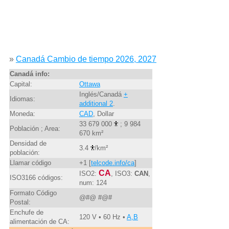
»
Canadá Cambio de tiempo 2026, 2027
Canadá info:
Capital:
Ottawa
Inglés/Canadá
+
Idiomas:
additional 2
.
Moneda:
CAD
, Dollar
33 679 000
; 9 984
Población ; Area:
670 km²
Densidad de
3.4
/km²
población:
Llamar código
+1 [
telcode.info/ca
]
CA
ISO2:
, ISO3:
CAN
,
ISO3166 códigos:
num: 124
Formato Código
@#@ #@#
Postal:
Enchufe de
120 V • 60 Hz •
A,B
alimentación de CA: