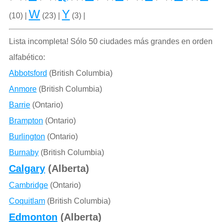
W
Y
(10) |
(23) |
(3) |
Lista incompleta! Sólo 50 ciudades más grandes en orden
alfabético:
Abbotsford
(British Columbia)
Anmore
(British Columbia)
Barrie
(Ontario)
Brampton
(Ontario)
Burlington
(Ontario)
Burnaby
(British Columbia)
Calgary
(Alberta)
Cambridge
(Ontario)
Coquitlam
(British Columbia)
Edmonton
(Alberta)