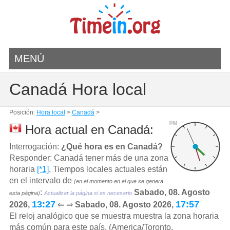
MENÚ
Canadá Hora local
Posición:
Hora local
>
Canadá
>
PM
Hora actual en Canadá:
Interrogación:
¿Qué hora es en Canadá?
Responder: Canadá tener más de una zona
horaria
[*1]
, Tiempos locales actuales están
en el intervalo de
(en el momento en el que se genera
:
Sabado, 08. Agosto
esta página)
Actualizar la página si es necesario
13:27
17:57
2026,
⇐ ⇒
Sabado, 08. Agosto 2026,
El reloj analógico que se muestra muestra la zona horaria
más común para este país. (America/Toronto,