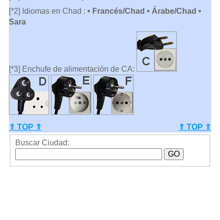
[*2] Idiomas en Chad :
• Francés/Chad • Árabe/Chad •
Sara
[*3] Enchufe de alimentación de CA:
⇑ TOP ⇑
⇑ TOP ⇑
Buscar Ciudad: