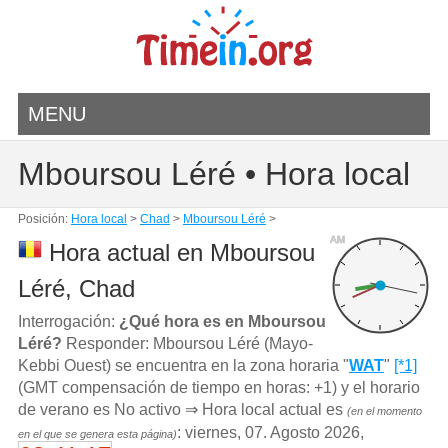
MENU
Mboursou Léré • Hora local
Posición:
Hora local
>
Chad
>
Mboursou Léré
>
AM
Hora actual en Mboursou
Léré, Chad
Interrogación:
¿Qué hora es en Mboursou
Léré?
Responder: Mboursou Léré (Mayo-
Kebbi Ouest) se encuentra en la zona horaria "
WAT
"
[*1]
(GMT compensación de tiempo en horas: +1) y el horario
de verano es No activo ⇒ Hora local actual es
(en el momento
: viernes, 07. Agosto 2026,
en el que se genera esta página)