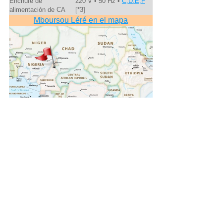
Enchufe de
220 V • 50 Hz •
C,D,E,F
alimentación de CA
[*3]
Mboursou Léré en el mapa