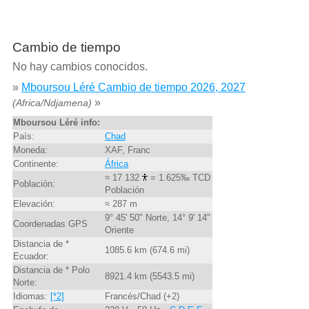
Cambio de tiempo
No hay cambios conocidos.
»
Mboursou Léré Cambio de tiempo 2026, 2027
»
(Africa/Ndjamena)
Mboursou Léré info:
País:
Chad
Moneda:
XAF, Franc
Continente:
África
≈ 17 132
= 1.625‰ TCD
Población:
Población
Elevación:
≈ 287 m
9° 45' 50" Norte, 14° 9' 14"
Coordenadas GPS
Oriente
Distancia de *
1085.6 km (674.6 mi)
Ecuador:
Distancia de * Polo
8921.4 km (5543.5 mi)
Norte:
Idiomas:
[*2]
Francés/Chad (+2)