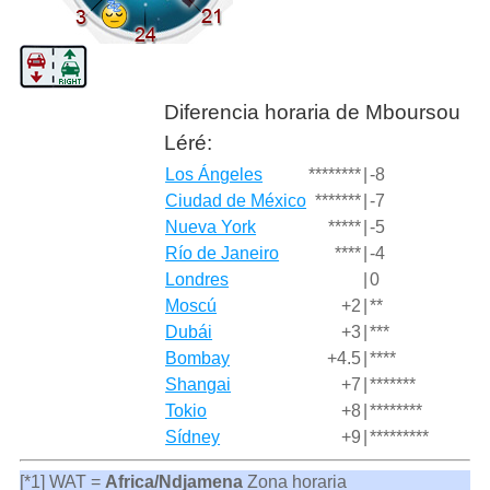
Diferencia horaria de Mboursou
Léré:
Los Ángeles
********
|
-8
Ciudad de México
*******
|
-7
Nueva York
*****
|
-5
Río de Janeiro
****
|
-4
Londres
|
0
Moscú
+2
|
**
Dubái
+3
|
***
Bombay
+4.5
|
****
Shangai
+7
|
*******
Tokio
+8
|
********
Sídney
+9
|
*********
[*1] WAT =
Africa/Ndjamena
Zona horaria