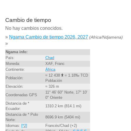
Cambio de tiempo
No hay cambios conocidos.
»
Ngama Cambio de tiempo 2026, 2027
(Africa/Ndjamena)
»
Ngama info:
País:
Chad
Moneda:
XAF, Franc
Continente:
África
≈ 12 438
= 1.18‰ TCD
Población:
Población
Elevación:
≈ 326 m
11° 46' 60" Norte, 17° 10'
Coordenadas GPS
0" Oriente
Distancia de *
1310.2 km (814.1 mi)
Ecuador:
Distancia de * Polo
8696.9 km (5404 mi)
Norte:
Idiomas:
[*2]
Francés/Chad (+2)