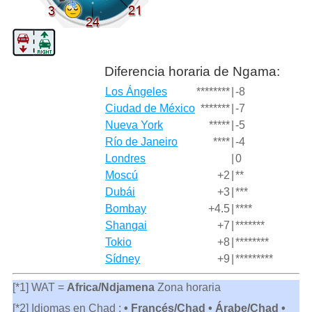
Diferencia horaria de Ngama:
Los Ángeles
********
|
-8
Ciudad de México
*******
|
-7
Nueva York
*****
|
-5
Río de Janeiro
****
|
-4
Londres
|
0
Moscú
+2
|
**
Dubái
+3
|
***
Bombay
+4.5
|
****
Shangai
+7
|
*******
Tokio
+8
|
********
Sídney
+9
|
*********
[*1] WAT =
Africa/Ndjamena
Zona horaria
[*2] Idiomas en Chad :
• Francés/Chad • Árabe/Chad •