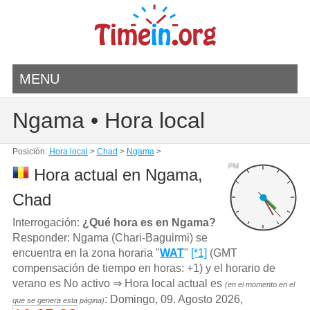
MENU
Ngama • Hora local
Posición:
Hora local
>
Chad
>
Ngama
>
PM
Hora actual en Ngama,
Chad
Interrogación:
¿Qué hora es en Ngama?
Responder: Ngama (Chari-Baguirmi) se
encuentra en la zona horaria "
WAT
"
[*1]
(GMT
compensación de tiempo en horas: +1) y el horario de
verano es No activo ⇒ Hora local actual es
(en el momento en el
: Domingo, 09. Agosto 2026,
que se genera esta página)