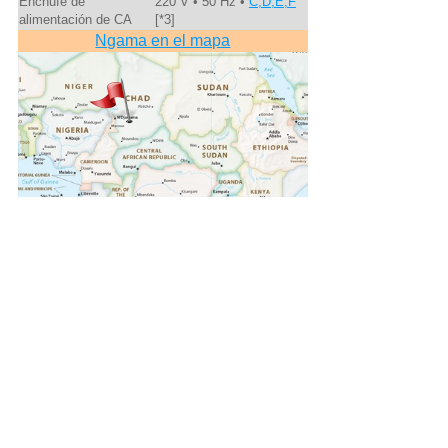
Enchufe de
220 V • 50 Hz •
C,D,E,F
alimentación de CA
[*3]
Ngama en el mapa