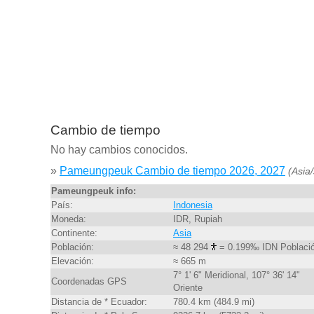
Cambio de tiempo
No hay cambios conocidos.
»
Pameungpeuk Cambio de tiempo 2026, 2027
(Asia
Pameungpeuk info:
País:
Indonesia
Moneda:
IDR, Rupiah
Continente:
Asia
Población:
≈ 48 294
= 0.199‰ IDN Poblaci
Elevación:
≈ 665 m
7° 1' 6" Meridional, 107° 36' 14"
Coordenadas GPS
Oriente
Distancia de * Ecuador:
780.4 km (484.9 mi)