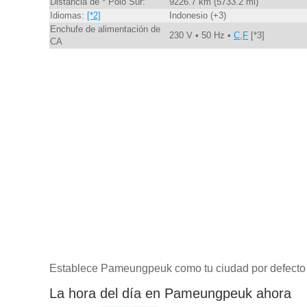
Distancia de * Polo Sur:
9226.7 km (5733.2 mi)
Idiomas:
[*2]
Indonesio (+3)
Enchufe de alimentación de
230 V • 50 Hz •
C,F
[*3]
CA
Establece Pameungpeuk como tu ciudad por defecto
La hora del día en Pameungpeuk ahora