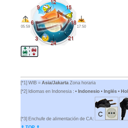
05:59
17:50
[*1] WIB =
Asia/Jakarta
Zona horaria
[*2] Idiomas en Indonesia :
• Indonesio • Inglés • H
[*3] Enchufe de alimentación de CA:
⇑ TOP ⇑