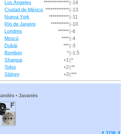
Los Ángeles
**************
|
-14
Ciudad de México
*************
|
-13
Nueva York
***********
|
-11
Río de Janeiro
**********
|
-10
Londres
******
|
-6
Moscú
****
|
-4
Dubái
***
|
-3
Bombay
*
|
-1.5
Shangai
+1
|
*
Tokio
+2
|
**
Sídney
+3
|
***
olandés • Javanés
⇑ TOP ⇑