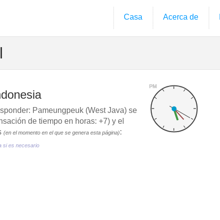
Casa
Acerca de
l
PM
ndonesia
ponder: Pameungpeuk (West Java) se
ación de tiempo en horas: +7) y el
s
:
(en el momento en el que se genera esta página)
a si es necesario