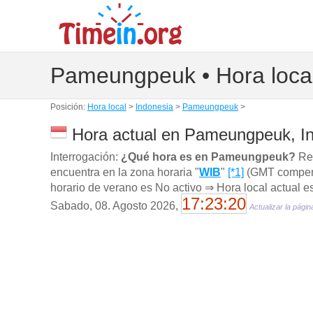
Pameungpeuk • Hora loca
Posición:
Hora local
>
Indonesia
>
Pameungpeuk
>
Hora actual en Pameungpeuk, I
Interrogación:
¿Qué hora es en Pameungpeuk?
Res
encuentra en la zona horaria "
WIB
"
[*1]
(GMT compens
horario de verano es No activo ⇒ Hora local actual e
17:23:21
Sabado, 08. Agosto 2026,
Actualizar la págin