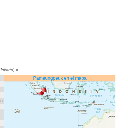
»
/Jakarta)
Pameungpeuk en el mapa
ón