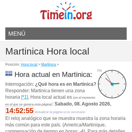
MENÚ
Martinica Hora local
Posición:
Hora local
>
Martinica
>
PM
Hora actual en Martinica:
Interrogación:
¿Qué hora es en Martinica?
Responder: Martinica tienen una zona
horaria
[*1]
, Hora local actual es
(en el momento
:
Sabado, 08. Agosto 2026,
en el que se genera esta página)
14:52:55
Actualizar la página si es necesario
El reloj analógico que se muestra muestra la zona horaria
más común para este país. (America/Martinique,
compensación de tiempo en horas: -4). Para más detalles,