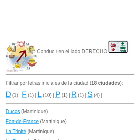
Conducir en el lado DERECHO
Filtrar por letras iniciales de la ciudad (
18 ciudades
):
D
F
L
P
R
S
(1) |
(1) |
(10) |
(1) |
(1) |
(4) |
Ducos
(Martinique)
Fort-de-France
(Martinique)
La Trinité
(Martinique)