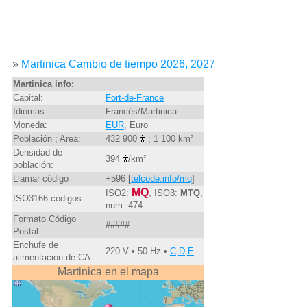
»
Martinica Cambio de tiempo 2026, 2027
Martinica info:
Capital:
Fort-de-France
Idiomas:
Francés/Martinica
Moneda:
EUR
, Euro
Población ; Area:
432 900
; 1 100 km²
Densidad de
394
/km²
población:
Llamar código
+596 [
telcode.info/mq
]
MQ
ISO2:
, ISO3:
MTQ
,
ISO3166 códigos:
num: 474
Formato Código
#####
Postal:
Enchufe de
220 V • 50 Hz •
C,D,E
alimentación de CA:
Martinica en el mapa