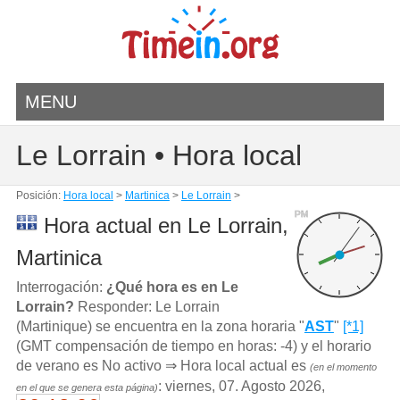
MENU
Le Lorrain • Hora local
Posición:
Hora local
>
Martinica
>
Le Lorrain
>
PM
Hora actual en Le Lorrain,
Martinica
Interrogación:
¿Qué hora es en Le
Lorrain?
Responder: Le Lorrain
(Martinique) se encuentra en la zona horaria "
AST
"
[*1]
(GMT compensación de tiempo en horas: -4) y el horario
de verano es No activo ⇒ Hora local actual es
(en el momento
: viernes, 07. Agosto 2026,
en el que se genera esta página)