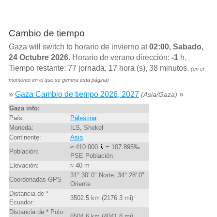
Cambio de tiempo
Gaza will switch to horario de invierno at
02:00, Sabado,
24 Octubre 2026
. Horario de verano dirección:
-1
h.
Tiempo restante: 77 jornada, 17 hora (s), 38 minutos.
(en el
momento en el que se genera esta página)
»
Gaza Cambio de tiempo 2026, 2027
»
(Asia/Gaza)
Gaza info:
País:
Palestina
Moneda:
ILS, Shekel
Continente:
Asia
≈ 410 000
= 107.895‰
Población:
PSE Población
Elevación:
≈ 40 m
31° 30' 0" Norte, 34° 28' 0"
Coordenadas GPS
Oriente
Distancia de *
3502.5 km (2176.3 mi)
Ecuador:
Distancia de * Polo
6504.6 km (4041.8 mi)