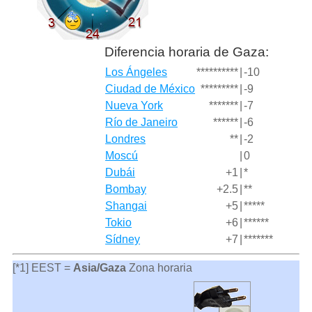
Diferencia horaria de Gaza:
Los Ángeles
**********
|
-10
Ciudad de México
*********
|
-9
Nueva York
*******
|
-7
Río de Janeiro
******
|
-6
Londres
**
|
-2
Moscú
|
0
Dubái
+1
|
*
Bombay
+2.5
|
**
Shangai
+5
|
*****
Tokio
+6
|
******
Sídney
+7
|
*******
[*1] EEST =
Asia/Gaza
Zona horaria