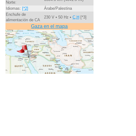
Norte:
Idiomas:
[*2]
Árabe/Palestina
Enchufe de
230 V • 50 Hz •
C,H
[*3]
alimentación de CA
Gaza en el mapa