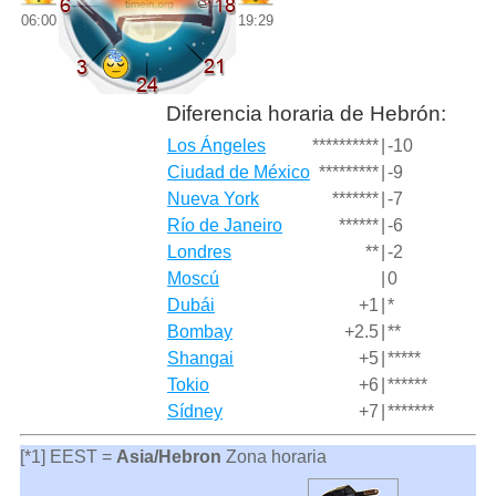
06:00
19:29
Diferencia horaria de Hebrón:
Los Ángeles
**********
|
-10
Ciudad de México
*********
|
-9
Nueva York
*******
|
-7
Río de Janeiro
******
|
-6
Londres
**
|
-2
Moscú
|
0
Dubái
+1
|
*
Bombay
+2.5
|
**
Shangai
+5
|
*****
Tokio
+6
|
******
Sídney
+7
|
*******
[*1] EEST =
Asia/Hebron
Zona horaria