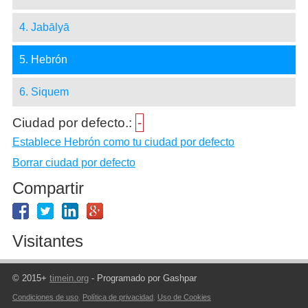
4. Jabālyā
5. Hebrón
6. Siquem
Ciudad por defecto.:
-
Establece Hebrón como tu ciudad por defecto
Borrar ciudad por defecto
Compartir
Visitantes
© 2015+
timein.org
- Programado por Gashpar
Condiciones de uso
,
Política de privacidad
,
Uso de Cookies