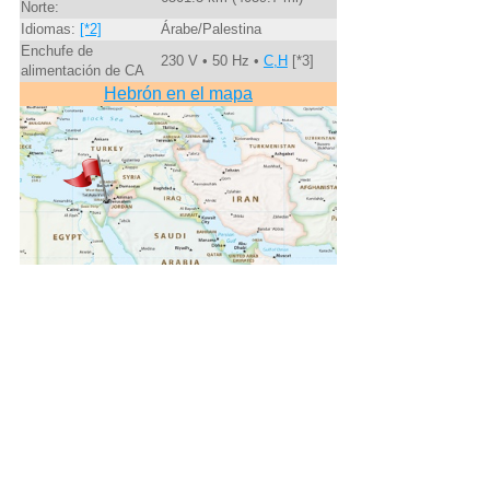
Norte:
Idiomas:
[*2]
Árabe/Palestina
Enchufe de
230 V • 50 Hz •
C,H
[*3]
alimentación de CA
Hebrón en el mapa