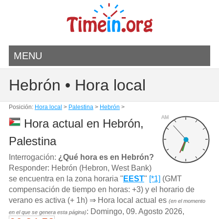
MENU
Hebrón • Hora local
Posición:
Hora local
>
Palestina
>
Hebrón
>
AM
Hora actual en Hebrón,
Palestina
Interrogación:
¿Qué hora es en Hebrón?
Responder: Hebrón (Hebron, West Bank)
se encuentra en la zona horaria "
EEST
"
[*1]
(GMT
compensación de tiempo en horas: +3) y el horario de
verano es activa (+ 1h) ⇒ Hora local actual es
(en el momento
: Domingo, 09. Agosto 2026,
en el que se genera esta página)