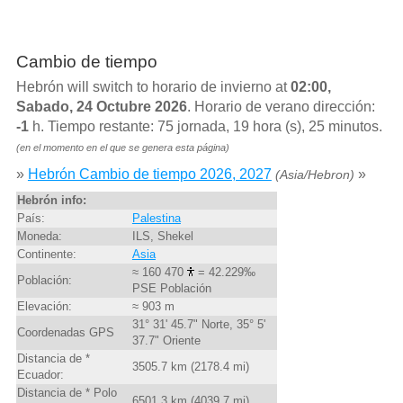
Cambio de tiempo
Hebrón will switch to horario de invierno at
02:00,
Sabado, 24 Octubre 2026
. Horario de verano dirección:
-1
h. Tiempo restante: 75 jornada, 19 hora (s), 25 minutos.
(en el momento en el que se genera esta página)
»
Hebrón Cambio de tiempo 2026, 2027
»
(Asia/Hebron)
Hebrón info:
País:
Palestina
Moneda:
ILS, Shekel
Continente:
Asia
≈ 160 470
= 42.229‰
Población:
PSE Población
Elevación:
≈ 903 m
31° 31' 45.7" Norte, 35° 5'
Coordenadas GPS
37.7" Oriente
Distancia de *
3505.7 km (2178.4 mi)
Ecuador:
Distancia de * Polo
6501.3 km (4039.7 mi)