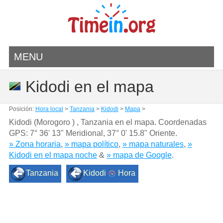
MENU
Kidodi en el mapa
Posición:
Hora local
>
Tanzania
>
Kidodi
>
Mapa
>
Kidodi (Morogoro ) , Tanzania en el mapa. Coordenadas
GPS:
7° 36' 13" Meridional
,
37° 0' 15.8" Oriente.
» Zona horaria
,
» mapa político
,
» mapa naturales
,
»
Kidodi en el mapa noche
&
» mapa de Google
.
Tanzania
Kidodi
Hora