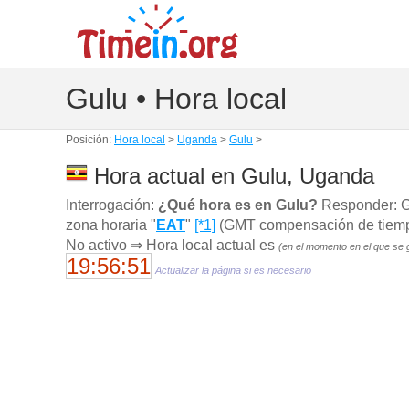
Gulu • Hora local
Posición:
Hora local
>
Uganda
>
Gulu
>
Hora actual en Gulu, Uganda
Interrogación:
¿Qué hora es en Gulu?
Responder: Gu
zona horaria "
EAT
"
[*1]
(GMT compensación de tiempo 
No activo ⇒ Hora local actual es
(en el momento en el que se 
19:56:52
Actualizar la página si es necesario