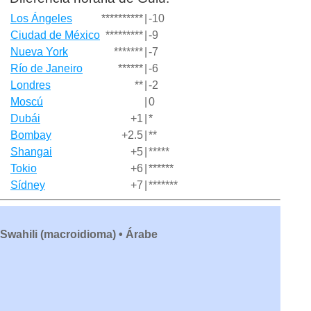
Los Ángeles
**********
|
-10
Ciudad de México
*********
|
-9
Nueva York
*******
|
-7
Río de Janeiro
******
|
-6
Londres
**
|
-2
Moscú
|
0
Dubái
+1
|
*
Bombay
+2.5
|
**
Shangai
+5
|
*****
Tokio
+6
|
******
Sídney
+7
|
*******
 Swahili (macroidioma) • Árabe