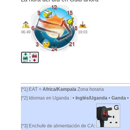
06:49
19:03
[*1] EAT =
Africa/Kampala
Zona horaria
[*2] Idiomas en Uganda :
• Inglés/Uganda • Ganda •
[*3] Enchufe de alimentación de CA: