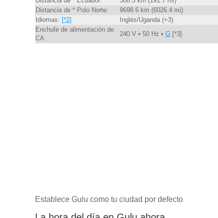
Distancia de * Ecuador:
308.5 km (191.7 mi)
Distancia de * Polo Norte:
9698.6 km (6026.4 mi)
Idiomas:
[*2]
Inglés/Uganda (+3)
Enchufe de alimentación de
240 V • 50 Hz •
G
[*3]
CA
Establece Gulu como tu ciudad por defecto
La hora del día en Gulu ahora