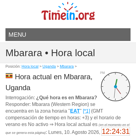
MENU
Mbarara • Hora local
Posición:
Hora local
>
Uganda
>
Mbarara
>
PM
Hora actual en Mbarara,
Uganda
Interrogación:
¿Qué hora es en Mbarara?
Responder: Mbarara (Western Region) se
encuentra en la zona horaria "
EAT
"
[*1]
(GMT
compensación de tiempo en horas: +3) y el horario de
verano es No activo ⇒ Hora local actual es
(en el momento en el
12:24:31
: Lunes, 10. Agosto 2026,
que se genera esta página)