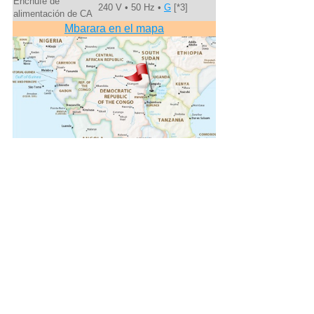
Enchufe de
240 V • 50 Hz •
G
[*3]
alimentación de CA
Mbarara en el mapa