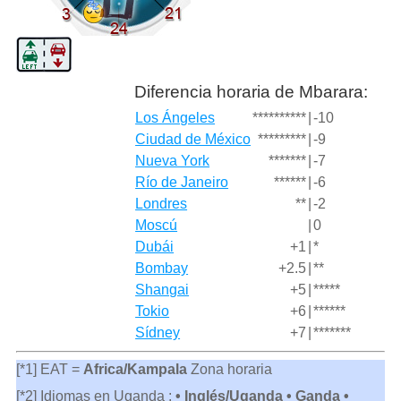
Diferencia horaria de Mbarara:
Los Ángeles
**********
|
-10
Ciudad de México
*********
|
-9
Nueva York
*******
|
-7
Río de Janeiro
******
|
-6
Londres
**
|
-2
Moscú
|
0
Dubái
+1
|
*
Bombay
+2.5
|
**
Shangai
+5
|
*****
Tokio
+6
|
******
Sídney
+7
|
*******
[*1] EAT =
Africa/Kampala
Zona horaria
[*2] Idiomas en Uganda :
• Inglés/Uganda • Ganda •