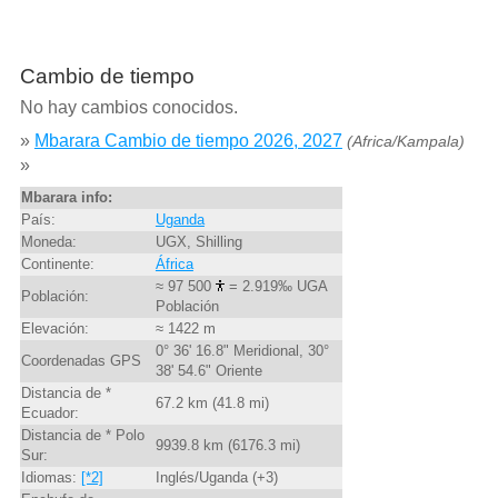
Cambio de tiempo
No hay cambios conocidos.
»
Mbarara Cambio de tiempo 2026, 2027
(Africa/Kampala)
»
Mbarara info:
País:
Uganda
Moneda:
UGX, Shilling
Continente:
África
≈ 97 500
= 2.919‰ UGA
Población:
Población
Elevación:
≈ 1422 m
0° 36' 16.8" Meridional, 30°
Coordenadas GPS
38' 54.6" Oriente
Distancia de *
67.2 km (41.8 mi)
Ecuador:
Distancia de * Polo
9939.8 km (6176.3 mi)
Sur:
Idiomas:
[*2]
Inglés/Uganda (+3)