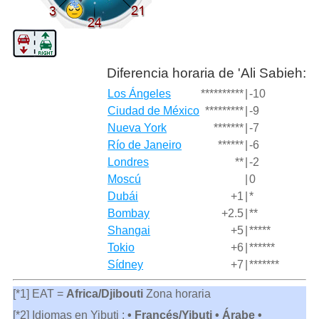
Diferencia horaria de 'Ali Sabieh:
Los Ángeles
**********
|
-10
Ciudad de México
*********
|
-9
Nueva York
*******
|
-7
Río de Janeiro
******
|
-6
Londres
**
|
-2
Moscú
|
0
Dubái
+1
|
*
Bombay
+2.5
|
**
Shangai
+5
|
*****
Tokio
+6
|
******
Sídney
+7
|
*******
[*1] EAT =
Africa/Djibouti
Zona horaria
[*2] Idiomas en Yibuti :
• Francés/Yibuti • Árabe •