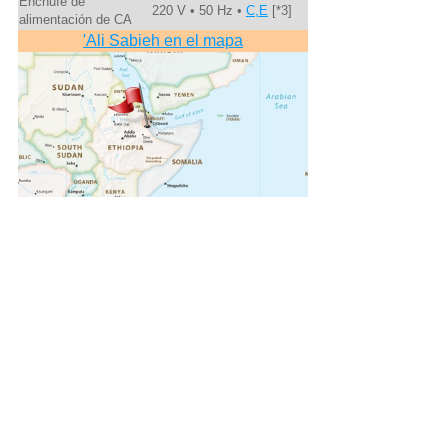
Enchufe de
220 V • 50 Hz •
C,E
[*3]
alimentación de CA
'Ali Sabieh en el mapa