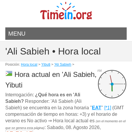
MENU
'Ali Sabieh • Hora local
Posición:
Hora local
>
Yibuti
>
'Ali Sabieh
>
AM
Hora actual en 'Ali Sabieh,
Yibuti
Interrogación:
¿Qué hora es en 'Ali
Sabieh?
Responder: 'Ali Sabieh (Ali
Sabieh) se encuentra en la zona horaria "
EAT
"
[*1]
(GMT
compensación de tiempo en horas: +3) y el horario de
verano es No activo ⇒ Hora local actual es
(en el momento en el
: Sabado, 08. Agosto 2026,
que se genera esta página)