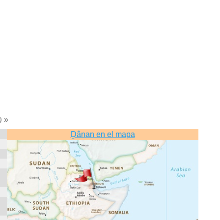
»
)
Ḏânan en el mapa