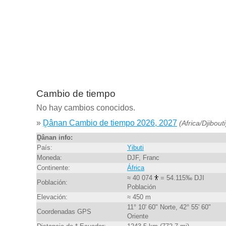
Cambio de tiempo
No hay cambios conocidos.
»
Ḏânan Cambio de tiempo 2026, 2027
(Africa/Djibouti
Ḏânan info:
País:
Yibuti
Moneda:
DJF, Franc
Continente:
África
≈ 40 074
= 54.115‰ DJI
Población:
Población
Elevación:
≈ 450 m
11° 10' 60" Norte, 42° 55' 60"
Coordenadas GPS
Oriente