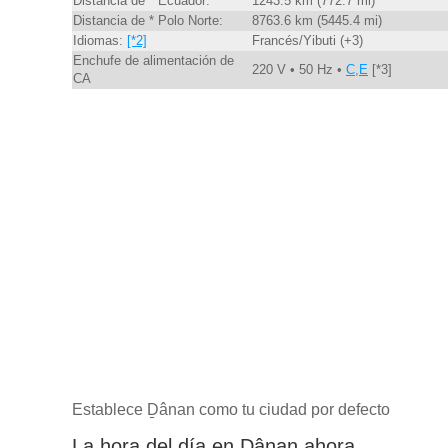
Distancia de * Ecuador:
1243.5 km (772.7 mi)
Distancia de * Polo Norte:
8763.6 km (5445.4 mi)
Idiomas:
[*2]
Francés/Yibuti (+3)
Enchufe de alimentación de
220 V • 50 Hz •
C,E
[*3]
CA
Establece Ḏânan como tu ciudad por defecto
La hora del día en Ḏânan ahora