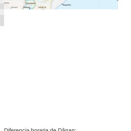
Diferencia horaria de Ḏânan: