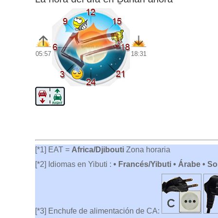
05:57
18:31
[*1] EAT =
Africa/Djibouti
Zona horaria
[*2] Idiomas en Yibuti :
• Francés/Yibuti • Árabe • So
[*3] Enchufe de alimentación de CA: