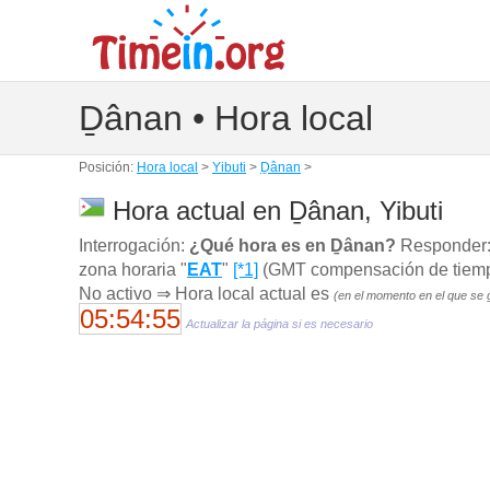
Ḏânan • Hora local
Posición:
Hora local
>
Yibuti
>
Ḏânan
>
Hora actual en Ḏânan, Yibuti
Interrogación:
¿Qué hora es en Ḏânan?
Responder: 
zona horaria "
EAT
"
[*1]
(GMT compensación de tiempo 
No activo ⇒ Hora local actual es
(en el momento en el que se 
05:54:56
Actualizar la página si es necesario