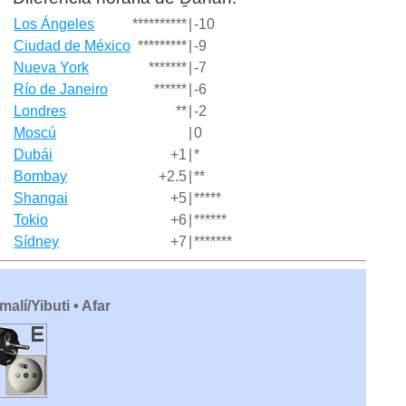
Los Ángeles
**********
|
-10
Ciudad de México
*********
|
-9
Nueva York
*******
|
-7
Río de Janeiro
******
|
-6
Londres
**
|
-2
Moscú
|
0
Dubái
+1
|
*
Bombay
+2.5
|
**
Shangai
+5
|
*****
Tokio
+6
|
******
Sídney
+7
|
*******
malí/Yibuti • Afar