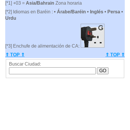
[*1] +03 =
Asia/Bahrain
Zona horaria
[*2] Idiomas en Baréin :
• Árabe/Baréin • Inglés • Persa •
Urdu
[*3] Enchufe de alimentación de CA:
⇑ TOP ⇑
⇑ TOP ⇑
Buscar Ciudad: