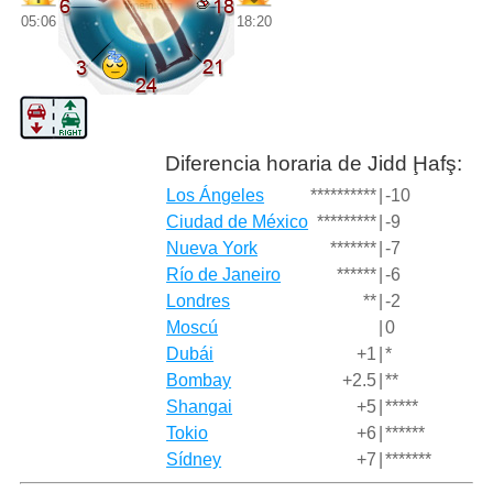
05:06
18:20
Diferencia horaria de Jidd Ḩafş:
Los Ángeles
**********
|
-10
Ciudad de México
*********
|
-9
Nueva York
*******
|
-7
Río de Janeiro
******
|
-6
Londres
**
|
-2
Moscú
|
0
Dubái
+1
|
*
Bombay
+2.5
|
**
Shangai
+5
|
*****
Tokio
+6
|
******
Sídney
+7
|
*******