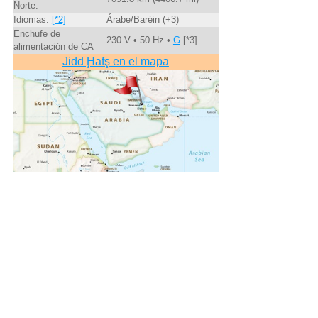
Norte:
Idiomas:
[*2]
Árabe/Baréin (+3)
Enchufe de
230 V • 50 Hz •
G
[*3]
alimentación de CA
Jidd Ḩafş en el mapa