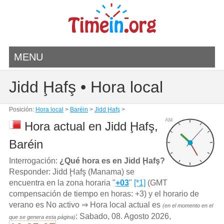
MENU
Jidd Ḩafş • Hora local
Posición:
Hora local
>
Baréin
>
Jidd Ḩafş
>
AM
Hora actual en Jidd Ḩafş,
Baréin
Interrogación:
¿Qué hora es en Jidd Ḩafş?
Responder: Jidd Ḩafş (Manama) se
encuentra en la zona horaria "
+03
"
[*1]
(GMT
compensación de tiempo en horas: +3) y el horario de
verano es No activo ⇒ Hora local actual es
(en el momento en el
: Sabado, 08. Agosto 2026,
que se genera esta página)