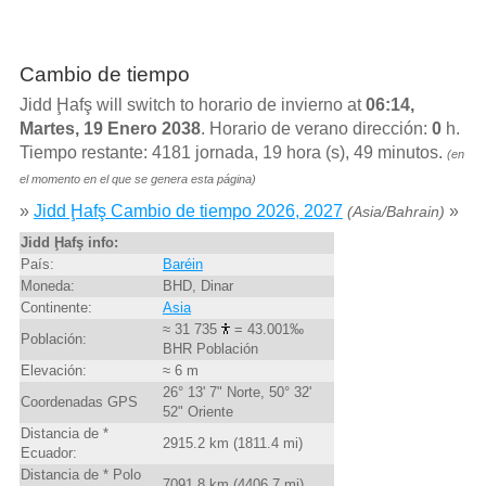
Cambio de tiempo
Jidd Ḩafş will switch to horario de invierno at
06:14,
Martes, 19 Enero 2038
. Horario de verano dirección:
0
h.
Tiempo restante: 4181 jornada, 19 hora (s), 49 minutos.
(en
el momento en el que se genera esta página)
»
Jidd Ḩafş Cambio de tiempo 2026, 2027
»
(Asia/Bahrain)
Jidd Ḩafş info:
País:
Baréin
Moneda:
BHD, Dinar
Continente:
Asia
≈ 31 735
= 43.001‰
Población:
BHR Población
Elevación:
≈ 6 m
26° 13' 7" Norte, 50° 32'
Coordenadas GPS
52" Oriente
Distancia de *
2915.2 km (1811.4 mi)
Ecuador:
Distancia de * Polo
7091.8 km (4406.7 mi)