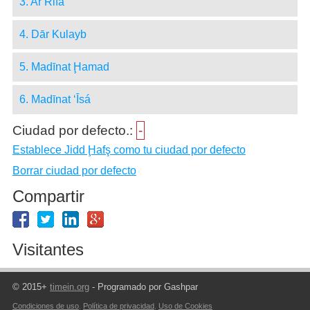
3. Ar Rifā‘
4. Dār Kulayb
5. Madīnat Ḩamad
6. Madīnat ‘Īsá
Ciudad por defecto.:
-
Establece Jidd Ḩafş como tu ciudad por defecto
Borrar ciudad por defecto
Compartir
Visitantes
© 2015+
timein.org
- Programado por Gashpar
Condiciones de uso
,
Política de privacidad
,
Uso de Cookies