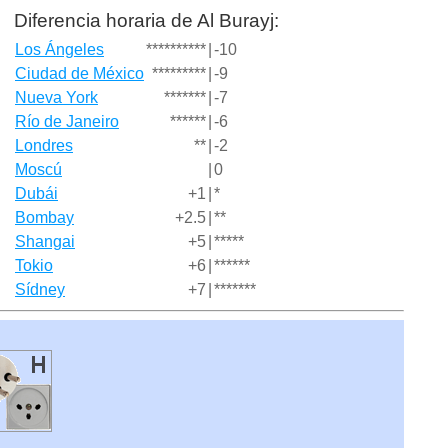
Diferencia horaria de Al Burayj:
Los Ángeles
**********
|
-10
Ciudad de México
*********
|
-9
Nueva York
*******
|
-7
Río de Janeiro
******
|
-6
Londres
**
|
-2
Moscú
|
0
Dubái
+1
|
*
Bombay
+2.5
|
**
Shangai
+5
|
*****
Tokio
+6
|
******
Sídney
+7
|
*******