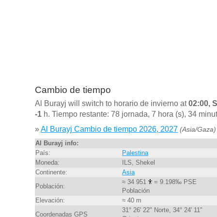
Cambio de tiempo
Al Burayj will switch to horario de invierno at
02:00, 
-1
h. Tiempo restante: 78 jornada, 7 hora (s), 34 minu
»
Al Burayj Cambio de tiempo 2026, 2027
(Asia/Gaza)
Al Burayj info:
País:
Palestina
Moneda:
ILS, Shekel
Continente:
Asia
≈ 34 951
= 9.198‰ PSE
Población:
Población
Elevación:
≈ 40 m
31° 26' 22" Norte, 34° 24' 11"
Coordenadas GPS