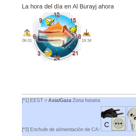
La hora del día en Al Burayj ahora
06:01
19:34
[*1] EEST =
Asia/Gaza
Zona horaria
[*3] Enchufe de alimentación de CA: