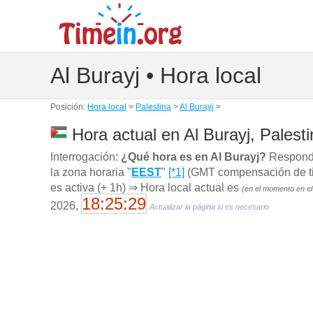
Al Burayj • Hora local
Posición:
Hora local
>
Palestina
>
Al Burayj
>
Hora actual en Al Burayj, Palesti
Interrogación:
¿Qué hora es en Al Burayj?
Responder
la zona horaria "
EEST
"
[*1]
(GMT compensación de tie
es activa (+ 1h) ⇒ Hora local actual es
(en el momento en el
18:25:30
2026,
Actualizar la página si es necesario