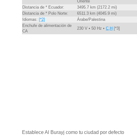
Oriente
Distancia de * Ecuador:
3495.7 km (2172.2 mi)
Distancia de * Polo Norte:
6511.3 km (4045.9 mi)
Idiomas:
[*2]
Árabe/Palestina
Enchufe de alimentación de
230 V • 50 Hz •
C,H
[*3]
CA
Establece Al Burayj como tu ciudad por defecto