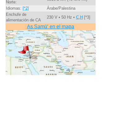
Norte:
Idiomas:
[*2]
Árabe/Palestina
Enchufe de
230 V • 50 Hz •
C,H
[*3]
alimentación de CA
As Samū‘ en el mapa