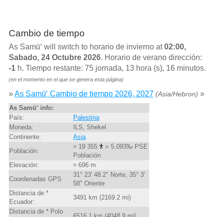
Cambio de tiempo
As Samū‘ will switch to horario de invierno at
02:00,
Sabado, 24 Octubre 2026
. Horario de verano dirección:
-1
h. Tiempo restante: 75 jornada, 13 hora (s), 16 minutos.
(en el momento en el que se genera esta página)
»
As Samū‘ Cambio de tiempo 2026, 2027
»
(Asia/Hebron)
As Samū‘ info:
País:
Palestina
Moneda:
ILS, Shekel
Continente:
Asia
≈ 19 355
= 5.093‰ PSE
Población:
Población
Elevación:
≈ 696 m
31° 23' 48.2" Norte, 35° 3'
Coordenadas GPS
58" Oriente
Distancia de *
3491 km (2169.2 mi)
Ecuador:
Distancia de * Polo
6516.1 km (4048.9 mi)