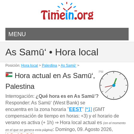
MENU
As Samū‘ • Hora local
Posición:
Hora local
>
Palestina
>
As Samū‘
>
PM
Hora actual en As Samū‘,
Palestina
Interrogación:
¿Qué hora es en As Samū‘?
Responder: As Samū‘ (West Bank) se
encuentra en la zona horaria "
EEST
"
[*1]
(GMT
compensación de tiempo en horas: +3) y el horario de
verano es activa (+ 1h) ⇒ Hora local actual es
(en el momento
: Domingo, 09. Agosto 2026,
en el que se genera esta página)