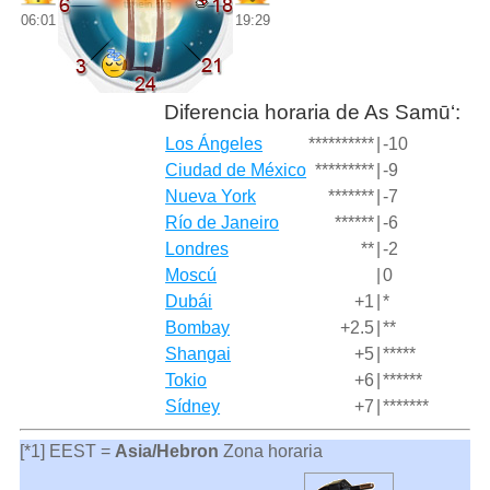
06:01
19:29
Diferencia horaria de As Samū‘:
Los Ángeles
**********
|
-10
Ciudad de México
*********
|
-9
Nueva York
*******
|
-7
Río de Janeiro
******
|
-6
Londres
**
|
-2
Moscú
|
0
Dubái
+1
|
*
Bombay
+2.5
|
**
Shangai
+5
|
*****
Tokio
+6
|
******
Sídney
+7
|
*******
[*1] EEST =
Asia/Hebron
Zona horaria