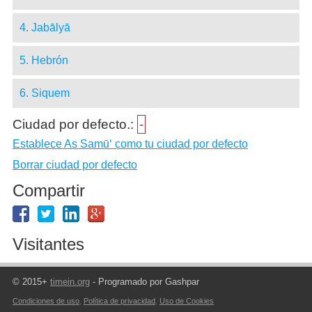
4. Jabālyā
5. Hebrón
6. Siquem
Ciudad por defecto.:
-
Establece As Samū‘ como tu ciudad por defecto
Borrar ciudad por defecto
Compartir
Visitantes
© 2015+
timein.org
- Programado por Gashpar
Condiciones de uso
,
Política de privacidad
,
Uso de Cookies