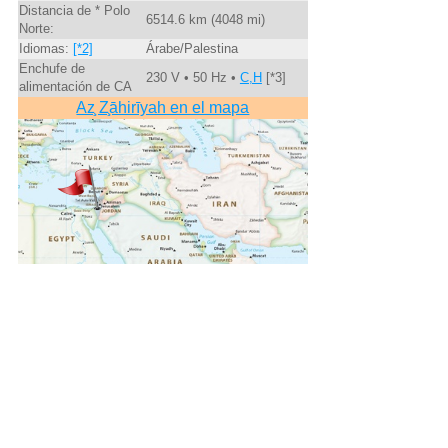
Distancia de * Polo
6514.6 km (4048 mi)
Norte:
Idiomas:
[*2]
Árabe/Palestina
Enchufe de
230 V • 50 Hz •
C,H
[*3]
alimentación de CA
Az̧ Z̧āhirīyah en el mapa