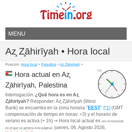
MENU
Az̧ Z̧āhirīyah • Hora local
Posición:
Hora local
>
Palestina
>
Az̧ Z̧āhirīyah
>
PM
Hora actual en Az̧
Z̧āhirīyah, Palestina
Interrogación:
¿Qué hora es en Az̧
Z̧āhirīyah?
Responder: Az̧ Z̧āhirīyah (West
Bank) se encuentra en la zona horaria "
EEST
"
[*1]
(GMT
compensación de tiempo en horas: +3) y el horario de
verano es activa (+ 1h) ⇒ Hora local actual es
(en el momento
: jueves, 06. Agosto 2026,
en el que se genera esta página)