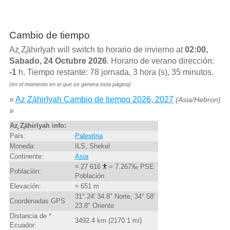
Cambio de tiempo
Az̧ Z̧āhirīyah will switch to horario de invierno at
02:00,
Sabado, 24 Octubre 2026
. Horario de verano dirección:
-1
h. Tiempo restante: 78 jornada, 3 hora (s), 35 minutos.
(en el momento en el que se genera esta página)
»
Az̧ Z̧āhirīyah Cambio de tiempo 2026, 2027
(Asia/Hebron)
»
Az̧ Z̧āhirīyah info:
País:
Palestina
Moneda:
ILS, Shekel
Continente:
Asia
≈ 27 616
= 7.267‰ PSE
Población:
Población
Elevación:
≈ 651 m
31° 24' 34.8" Norte, 34° 58'
Coordenadas GPS
23.8" Oriente
Distancia de *
3492.4 km (2170.1 mi)
Ecuador: