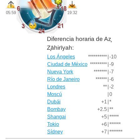
05:59
19:32
Diferencia horaria de Az̧
Z̧āhirīyah:
Los Ángeles
**********
|
-10
Ciudad de México
*********
|
-9
Nueva York
*******
|
-7
Río de Janeiro
******
|
-6
Londres
**
|
-2
Moscú
|
0
Dubái
+1
|
*
Bombay
+2.5
|
**
Shangai
+5
|
*****
Tokio
+6
|
******
Sídney
+7
|
*******