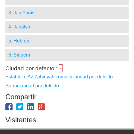
3. Jan Yunís
4. Jabālyā
5. Hebrón
6. Siquem
Ciudad por defecto.:
-
Establece Az̧ Z̧āhirīyah como tu ciudad por defecto
Borrar ciudad por defecto
Compartir
Visitantes