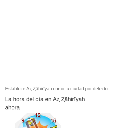
Establece Az̧ Z̧āhirīyah como tu ciudad por defecto
La hora del día en Az̧ Z̧āhirīyah
ahora