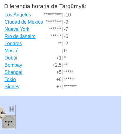
Diferencia horaria de Tarqūmyā:
Los Ángeles
**********
|
-10
Ciudad de México
*********
|
-9
Nueva York
*******
|
-7
Río de Janeiro
******
|
-6
Londres
**
|
-2
Moscú
|
0
Dubái
+1
|
*
Bombay
+2.5
|
**
Shangai
+5
|
*****
Tokio
+6
|
******
Sídney
+7
|
*******