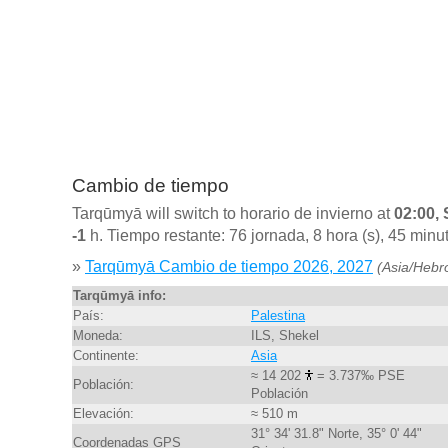
Cambio de tiempo
Tarqūmyā will switch to horario de invierno at
02:00,
-1
h. Tiempo restante: 76 jornada, 8 hora (s), 45 minu
»
Tarqūmyā Cambio de tiempo 2026, 2027
(Asia/Hebr
Tarqūmyā info:
País:
Palestina
Moneda:
ILS, Shekel
Continente:
Asia
≈ 14 202
= 3.737‰ PSE
Población:
Población
Elevación:
≈ 510 m
31° 34' 31.8" Norte, 35° 0' 44"
Coordenadas GPS