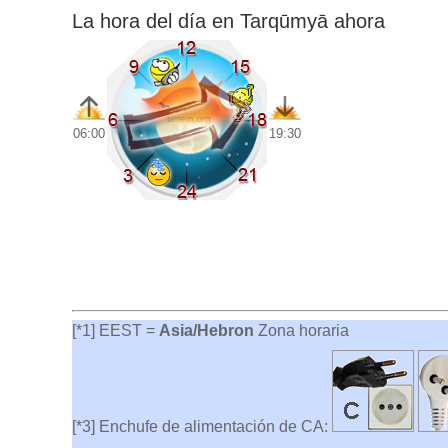
La hora del día en Tarqūmyā ahora
06:00
19:30
[*1] EEST =
Asia/Hebron
Zona horaria
[*3] Enchufe de alimentación de CA: