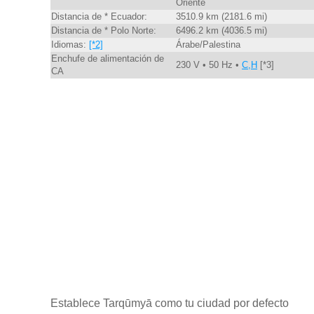
Oriente
Distancia de * Ecuador:
3510.9 km (2181.6 mi)
Distancia de * Polo Norte:
6496.2 km (4036.5 mi)
Idiomas:
[*2]
Árabe/Palestina
Enchufe de alimentación de
230 V • 50 Hz •
C,H
[*3]
CA
Establece Tarqūmyā como tu ciudad por defecto