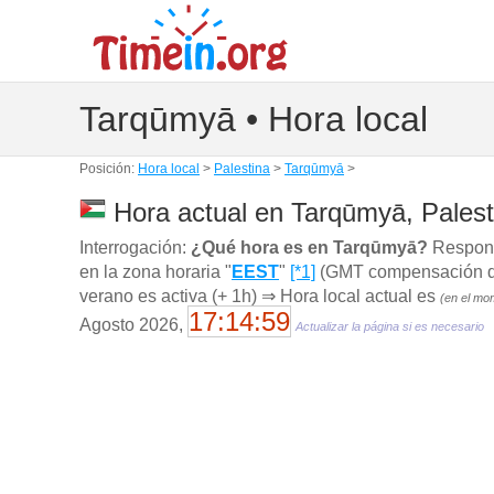
Tarqūmyā • Hora local
Posición:
Hora local
>
Palestina
>
Tarqūmyā
>
Hora actual en Tarqūmyā, Palest
Interrogación:
¿Qué hora es en Tarqūmyā?
Respond
en la zona horaria "
EEST
"
[*1]
(GMT compensación de 
verano es activa (+ 1h) ⇒ Hora local actual es
(en el mo
17:15:00
Agosto 2026,
Actualizar la página si es necesario